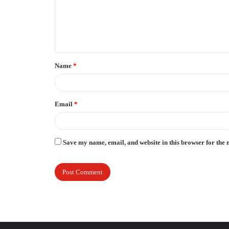
m
e
n
t
Name
*
*
Email
*
Save my name, email, and website in this browser for the 