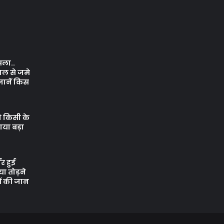
सला..
ाल से जमे
जानें किस
े किसी के
नाया बड़ा
र हुई
ा तोड़ने
ों की जान