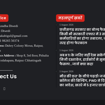
fice
महत्वपूर्ण ख़बरें
5 August 2026
uradha Diwedi
छत्तीसगढ़ सरकार का बोल्ड फै
l Diwedi
किसी भी सरकारी दफ्तर में 3 स
takabigul@gmail.com
कर्मचारियों का होगा तबादला, 
1 98265 50374
तरह होगा फेरबदल
ess:
Dubey Colony Mowa, Raipur,
h
5 August 2026
अब RTI के जरिए नहीं देख सकेंग
ce Address :
Shop 8, 3rd floor, Pithalia
निजी दस्तावेज, हाईकोर्ट ने सु
dahapara, Raipur. Chhattisgarh
फैसला…जानें क्या कहा
--------------
5 August 2026
ect Us
मौत की छत’ के नीचे पढ़ाई! जर्ज
कॉलेज की बिल्डिंग, PWD ने दिय
का आदेश, खतरे में 5 हजार छात्र
ook
tter
YouTube
Instagram