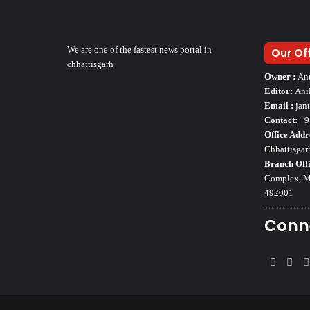
We are one of the fastest news portal in
Our Of
chhattisgarh
Owner :
An
Editor:
Ani
Email :
jan
Contact:
+9
Office Addr
Chhattisgar
Branch Offi
Complex, Mo
492001
----------------
Conn
Faceb
Twi