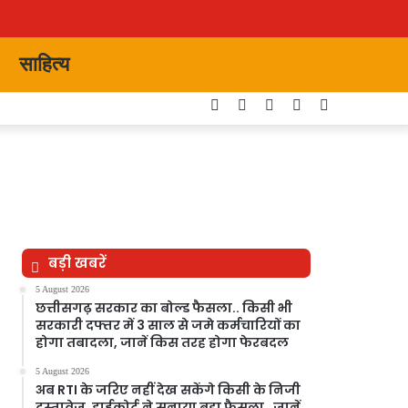
साहित्य
Facebook
Twitter
YouTube
Instagram
Switch
skin
बड़ी खबरें
5 August 2026
छत्तीसगढ़ सरकार का बोल्ड फैसला.. किसी भी
सरकारी दफ्तर में 3 साल से जमे कर्मचारियों का
होगा तबादला, जानें किस तरह होगा फेरबदल
5 August 2026
अब RTI के जरिए नहीं देख सकेंगे किसी के निजी
दस्तावेज, हाईकोर्ट ने सुनाया बड़ा फैसला…जानें