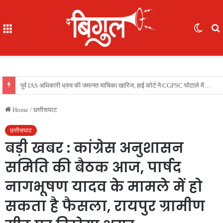
Menu
Switc
skin
f
भूखे-प्यासे बच्चों का रेस्क्यू, 16 में से 7 नाबालिग, काम दिलाने के नाम पर ले गए रायपुर, फिर भेजा दुर्ग
Home
/
छत्तीसघाट
छत्तीसघाट
बड़ी खबर : कांग्रेस अनुशासन
समिति की बैठक आज, पार्षद
नागभूषण यादव के मामले में हो
सकता है फैसला, रायपुर ग्रामीण