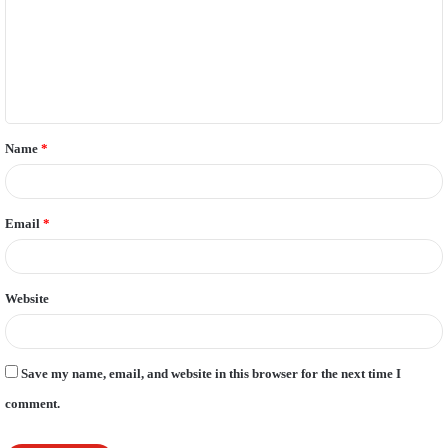
m
m
e
n
t
Name
*
*
Email
*
Website
Save my name, email, and website in this browser for the next time I
comment.