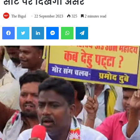
सीट पर दिखेगा असर
The Bigul
22 September 2023
325
2 minutes read
Facebook
Twitter
LinkedIn
Messenger
WhatsApp
Telegram