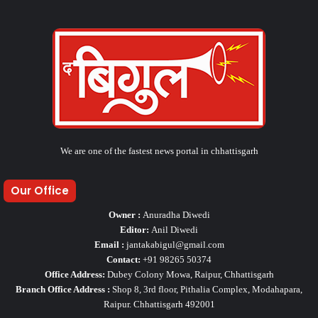
We are one of the fastest news portal in chhattisgarh
Our Office
Owner :
Anuradha Diwedi
Editor:
Anil Diwedi
Email :
jantakabigul@gmail.com
Contact:
+91 98265 50374
Office Address:
Dubey Colony Mowa, Raipur, Chhattisgarh
Branch Office Address :
Shop 8, 3rd floor, Pithalia Complex, Modahapara,
Raipur. Chhattisgarh 492001