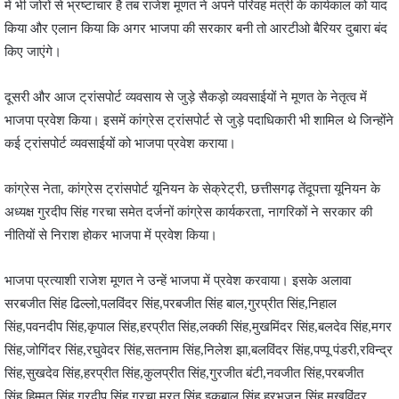
में भी जोरों से भ्रष्टाचार है तब राजेश मूणत ने अपने परिवह मंत्री के कार्यकाल को याद
किया और एलान किया कि अगर भाजपा की सरकार बनी तो आरटीओ बैरियर दुबारा बंद
किए जाएंगे।
दूसरी और आज ट्रांसपोर्ट व्यवसाय से जुड़े सैकड़ो व्यवसाईयों ने मूणत के नेतृत्व में
भाजपा प्रवेश किया। इसमें कांग्रेस ट्रांसपोर्ट से जुड़े पदाधिकारी भी शामिल थे जिन्होंने
कई ट्रांसपोर्ट व्यवसाईयों को भाजपा प्रवेश कराया।
कांग्रेस नेता, कांग्रेस ट्रांसपोर्ट यूनियन के सेक्रेट्री, छत्तीसगढ़ तेंदूपत्ता यूनियन के
अध्यक्ष गुरदीप सिंह गरचा समेत दर्जनों कांग्रेस कार्यकरता, नागरिकों ने सरकार की
नीतियों से निराश होकर भाजपा में प्रवेश किया।
भाजपा प्रत्याशी राजेश मूणत ने उन्हें भाजपा में प्रवेश करवाया। इसके अलावा
सरबजीत सिंह ढिल्लो,पलविंदर सिंह,परबजीत सिंह बाल,गुरप्रीत सिंह,निहाल
सिंह,पवनदीप सिंह,कृपाल सिंह,हरप्रीत सिंह,लक्की सिंह,मुखमिंदर सिंह,बलदेव सिंह,मगर
सिंह,जोगिंदर सिंह,रघुवेदर सिंह,सतनाम सिंह,निलेश झा,बलविंदर सिंह,पप्पू पंडरी,रविन्द्र
सिंह,सुखदेव सिंह,हरप्रीत सिंह,कुलप्रीत सिंह,गुरजीत बंटी,नवजीत सिंह,परबजीत
सिंह,हिम्मत सिंह,गुरदीप सिंह गरचा,मूरत सिंह,इकबाल सिंह,हरभजन सिंह,मुखविंदर