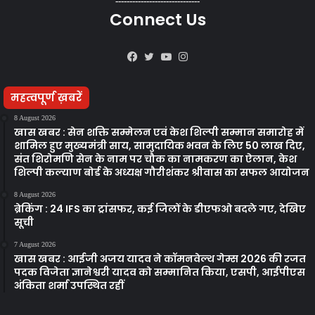
------------------------------
Connect Us
Facebook
Twitter
YouTube
Instagram
महत्वपूर्ण ख़बरें
8 August 2026
खास खबर : सेन शक्ति सम्मेलन एवं केश शिल्पी सम्मान समारोह में
शामिल हुए मुख्यमंत्री साय, सामुदायिक भवन के लिए 50 लाख दिए,
संत शिरोमणि सेन के नाम पर चौक का नामकरण का ऐलान, केश
शिल्पी कल्याण बोर्ड के अध्यक्ष गौरीशंकर श्रीवास का सफल आयोजन
8 August 2026
ब्रेकिंग : 24 IFS का ट्रांसफर, कई जिलों के डीएफओ बदले गए, देखिए
सूची
7 August 2026
खास खबर : आईजी अजय यादव ने कॉमनवेल्थ गेम्स 2026 की रजत
पदक विजेता ज्ञानेश्वरी यादव को सम्मानित किया, एसपी, आईपीएस
अंकिता शर्मा उपस्थित रहीं