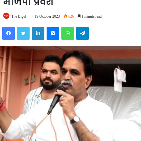
भाजपा प्रवेश
The Bigul
19 October 2023
626
1 minute read
Facebook
Twitter
LinkedIn
Messenger
WhatsApp
Telegram