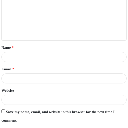
m
m
e
n
t
Name
*
*
Email
*
Website
Save my name, email, and website in this browser for the next time I
comment.