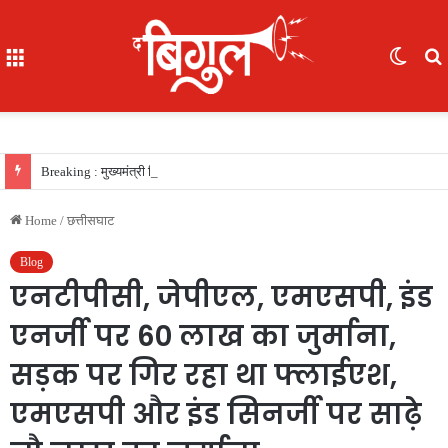
Menu
Switc
skin
f
Breaking : मुख्यमंत्री विष्णु देव साय की सरकार का फैसला, सरकारी नौकरी का रास्ता साफ, 156 खिलाड़ियों को मिला उत्कृष्ट खिलाड़ी का दर्जा, देखें लिस्‍ट
Home
/
छत्तीसघाट
Blog
एनटीपीसी, जेपीएल, एमएसपी, इंड
एनर्जी पर 60 लाख का जुर्माना,
सड़क पर गिर रहा था फ्लाईएश,
एमएसपी और इंड सिनर्जी पर साढ़े