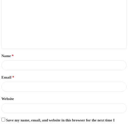
o
m
m
e
n
t
Name
*
*
Email
*
Website
Save my name, email, and website in this browser for the next time I