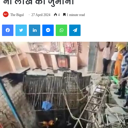
नौ लाख का जुर्माना
The Bigul
27 April 2024
4
1 minute read
Facebook
Twitter
LinkedIn
Messenger
WhatsApp
Telegram