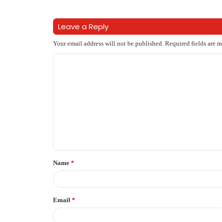
Leave a Reply
Your email address will not be published.
Required fields are 
C
o
m
m
e
n
t
Name
*
*
Email
*