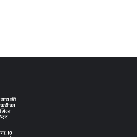
ेव साय की
ौकरी का
ो मिला
िस्‍ट
ंगा, 10