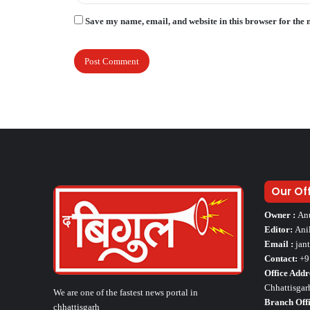
Save my name, email, and website in this browser for the 
Our Of
Owner :
An
Editor:
Ani
Email :
jan
Contact:
+9
Office Addr
Chhattisgar
We are one of the fastest news portal in
Branch Offi
chhattisgarh