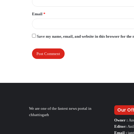
Email
*
Save my name, email, and website in this browser for the 
We are one of the fastest news portal in
Our Of
chhattisgarh
Owner :
An
Editor:
Ani
Email :
jan