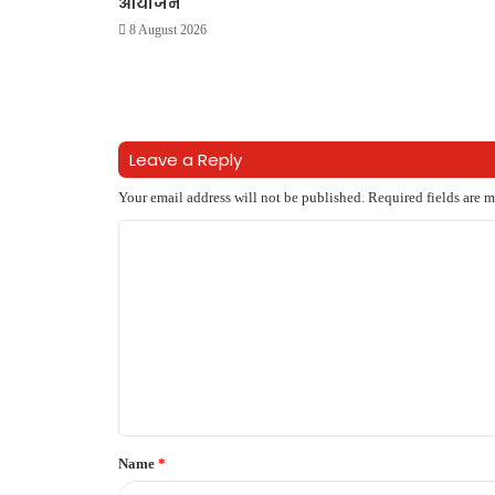
आयोजन
8 August 2026
Leave a Reply
Your email address will not be published.
Required fields are 
C
o
m
m
e
n
t
Name
*
*