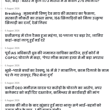
घेरा, कहा : बस्तर में कुल 1173 भर्तियों में से केवल 275 स्थानीय?
6 August 2026
Breaking : मुख्यमंत्री विष्णु देव साय की सरकार का फैसला,
सरकारी नौकरी का रास्ता साफ, 156 खिलाड़ियों को मिला उत्कृष्ट
खिलाड़ी का दर्जा, देखें लिस्‍ट
6 August 2026
छत्तीसगढ़ में टोल टैक्स हुआ महंगा, 10 प्लाजा पर बढ़ा रेट, जानिए
कहां-कहां लागू हुईं नई दरें
6 August 2026
पूर्व IAS अधिकारी ध्रुव की जमानत याचिका खारिज, हाई कोर्ट ने
CGPSC घोटाले में कहा, ‘पेपर लीक करना हत्या से भी बड़ा अपराध
6 August 2026
भूखे-प्यासे बच्चों का रेस्क्यू, 16 में से 7 नाबालिग, काम दिलाने के नाम
पर ले गए रायपुर, फिर भेजा दुर्ग
6 August 2026
प्रभारी DEO मनीराम यादव पर करोड़ों के घोटाले का आरोप, अपर
कलेक्टर को नहीं दिए दस्तावेज, कमिश्नर से कार्यवाही की मांग
6 August 2026
शावक की मौत के बाद खूंखार हुई मादा भालू! सगे भाई-बहनों को
उतारा मौत के घाट , 1 की हालत गंभीर