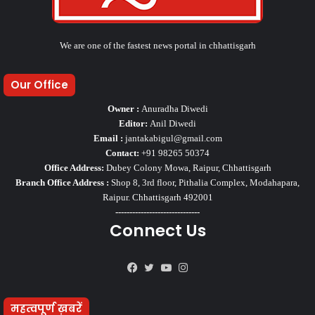
We are one of the fastest news portal in chhattisgarh
Our Office
Owner :
Anuradha Diwedi
Editor:
Anil Diwedi
Email :
jantakabigul@gmail.com
Contact:
+91 98265 50374
Office Address:
Dubey Colony Mowa, Raipur, Chhattisgarh
Branch Office Address :
Shop 8, 3rd floor, Pithalia Complex, Modahapara,
Raipur. Chhattisgarh 492001
------------------------------
Connect Us
Facebook
Twitter
YouTube
Instagram
महत्वपूर्ण ख़बरें