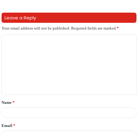
Leave a Reply
Your email address will not be published.
Required fields are marked
*
C
o
m
m
e
n
t
Name
*
*
Email
*