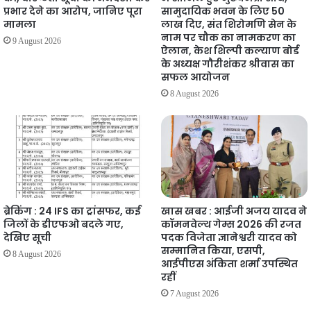
प्रभार देने का आरोप, जानिए पूरा
सामुदायिक भवन के लिए 50
मामला
लाख दिए, संत शिरोमणि सेन के
नाम पर चौक का नामकरण का
9 August 2026
ऐलान, केश शिल्पी कल्याण बोर्ड
के अध्यक्ष गौरीशंकर श्रीवास का
सफल आयोजन
8 August 2026
ब्रेकिंग : 24 IFS का ट्रांसफर, कई
खास खबर : आईजी अजय यादव ने
जिलों के डीएफओ बदले गए,
कॉमनवेल्थ गेम्स 2026 की रजत
देखिए सूची
पदक विजेता ज्ञानेश्वरी यादव को
सम्मानित किया, एसपी,
8 August 2026
आईपीएस अंकिता शर्मा उपस्थित
रहीं
7 August 2026