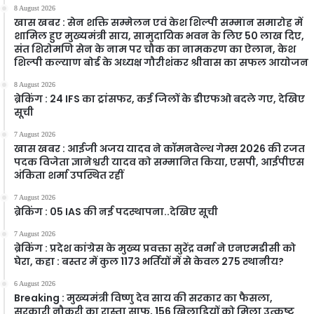
8 August 2026
खास खबर : सेन शक्ति सम्मेलन एवं केश शिल्पी सम्मान समारोह में
शामिल हुए मुख्यमंत्री साय, सामुदायिक भवन के लिए 50 लाख दिए,
संत शिरोमणि सेन के नाम पर चौक का नामकरण का ऐलान, केश
शिल्पी कल्याण बोर्ड के अध्यक्ष गौरीशंकर श्रीवास का सफल आयोजन
8 August 2026
ब्रेकिंग : 24 IFS का ट्रांसफर, कई जिलों के डीएफओ बदले गए, देखिए
सूची
7 August 2026
खास खबर : आईजी अजय यादव ने कॉमनवेल्थ गेम्स 2026 की रजत
पदक विजेता ज्ञानेश्वरी यादव को सम्मानित किया, एसपी, आईपीएस
अंकिता शर्मा उपस्थित रहीं
7 August 2026
ब्रेकिंग : 05 IAS की नई पदस्थापना..देखिए सूची
7 August 2026
ब्रेकिंग : प्रदेश कांग्रेस के मुख्य प्रवक्ता सुरेंद्र वर्मा ने एनएमडीसी को
घेरा, कहा : बस्तर में कुल 1173 भर्तियों में से केवल 275 स्थानीय?
6 August 2026
Breaking : मुख्यमंत्री विष्णु देव साय की सरकार का फैसला,
सरकारी नौकरी का रास्ता साफ, 156 खिलाड़ियों को मिला उत्कृष्ट