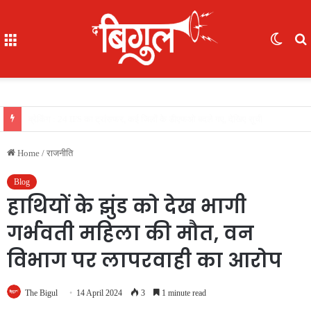
Menu
Switc
skin
f
खास खबर : आईजी अजय यादव ने कॉमनवेल्थ गेम्स 2026 की रजत पदक विजेता ज्ञानेश्वरी यादव को सम्मानित किया, एसपी, आईपीएस अंकिता शर्मा उपस्थित रहीं
Home
/
राजनीति
Blog
हाथियों के झुंड को देख भागी
गर्भवती महिला की मौत, वन
विभाग पर लापरवाही का आरोप
The Bigul
14 April 2024
3
1 minute read