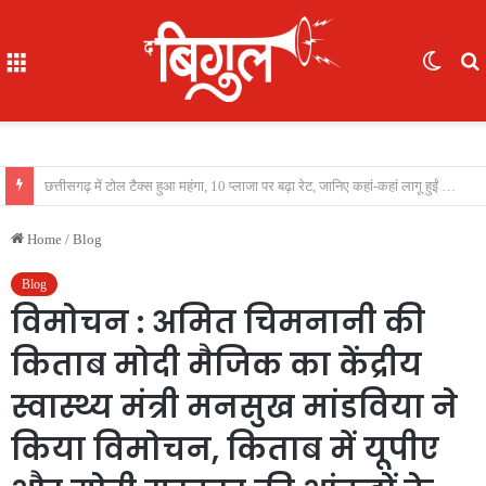
Menu
Switc
skin
f
पूर्व IAS अधिकारी ध्रुव की जमानत याचिका खारिज, हाई कोर्ट ने CGPSC घोटाले में कहा, ‘पेपर लीक करना हत्या से भी बड़ा अपराध
Home
/
Blog
Blog
विमोचन : अमित चिमनानी की
किताब मोदी मैजिक का केंद्रीय
स्वास्थ्य मंत्री मनसुख मांडविया ने
किया विमोचन, किताब में यूपीए