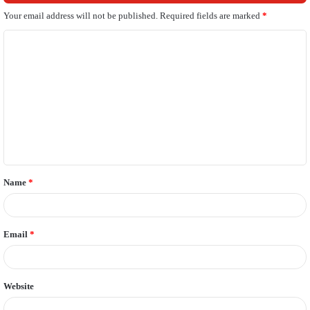
Your email address will not be published.
Required fields are marked
*
C
o
m
m
e
n
t
Name
*
*
Email
*
Website