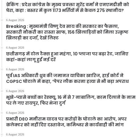
ब्रेकिंग : प्रदेश कांग्रेस के मुख्य प्रवक्ता सुरेंद्र वर्मा ने एनएमडीसी को
घेरा, कहा : बस्तर में कुल 1173 भर्तियों में से केवल 275 स्थानीय?
6 August 2026
Breaking : मुख्यमंत्री विष्णु देव साय की सरकार का फैसला,
सरकारी नौकरी का रास्ता साफ, 156 खिलाड़ियों को मिला उत्कृष्ट
खिलाड़ी का दर्जा, देखें लिस्‍ट
6 August 2026
छत्तीसगढ़ में टोल टैक्स हुआ महंगा, 10 प्लाजा पर बढ़ा रेट, जानिए
कहां-कहां लागू हुईं नई दरें
6 August 2026
पूर्व IAS अधिकारी ध्रुव की जमानत याचिका खारिज, हाई कोर्ट ने
CGPSC घोटाले में कहा, ‘पेपर लीक करना हत्या से भी बड़ा अपराध
6 August 2026
भूखे-प्यासे बच्चों का रेस्क्यू, 16 में से 7 नाबालिग, काम दिलाने के नाम
पर ले गए रायपुर, फिर भेजा दुर्ग
6 August 2026
प्रभारी DEO मनीराम यादव पर करोड़ों के घोटाले का आरोप, अपर
कलेक्टर को नहीं दिए दस्तावेज, कमिश्नर से कार्यवाही की मांग
6 August 2026