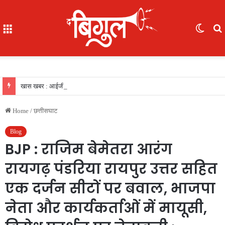
Menu
Switc
skin
f
खास खबर : आईजी अजय यादव ने कॉमनवेल्थ गेम्स 2026 की रजत पदक विजेता ज्ञानेश्वरी यादव को सम्मानित किया, एसपी, आईपीएस अंकिता शर्मा उपस्थित रहीं
Home
/
छत्तीसघाट
Blog
BJP : राजिम बेमेतरा आरंग
रायगढ़ पंडरिया रायपुर उत्तर सहित
एक दर्जन सीटों पर बवाल, भाजपा
नेता और कार्यकर्ताओं में मायूसी,