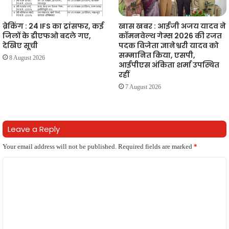
ब्रेकिंग : 24 IFS का ट्रांसफर, कई
खास खबर : आईजी अजय यादव ने
जिलों के डीएफओ बदले गए,
कॉमनवेल्थ गेम्स 2026 की रजत
देखिए सूची
पदक विजेता ज्ञानेश्वरी यादव को
सम्मानित किया, एसपी,
8 August 2026
आईपीएस अंकिता शर्मा उपस्थित
रहीं
7 August 2026
Leave a Reply
Your email address will not be published.
Required fields are marked
*
C
o
m
m
e