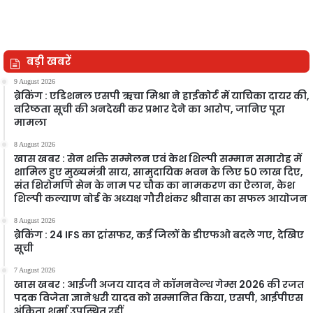
बड़ी खबरें
9 August 2026
ब्रेकिंग : एडिशनल एसपी ऋचा मिश्रा ने हाईकोर्ट में याचिका दायर की,
वरिष्ठता सूची की अनदेखी कर प्रभार देने का आरोप, जानिए पूरा
मामला
8 August 2026
खास खबर : सेन शक्ति सम्मेलन एवं केश शिल्पी सम्मान समारोह में
शामिल हुए मुख्यमंत्री साय, सामुदायिक भवन के लिए 50 लाख दिए,
संत शिरोमणि सेन के नाम पर चौक का नामकरण का ऐलान, केश
शिल्पी कल्याण बोर्ड के अध्यक्ष गौरीशंकर श्रीवास का सफल आयोजन
8 August 2026
ब्रेकिंग : 24 IFS का ट्रांसफर, कई जिलों के डीएफओ बदले गए, देखिए
सूची
7 August 2026
खास खबर : आईजी अजय यादव ने कॉमनवेल्थ गेम्स 2026 की रजत
पदक विजेता ज्ञानेश्वरी यादव को सम्मानित किया, एसपी, आईपीएस
अंकिता शर्मा उपस्थित रहीं