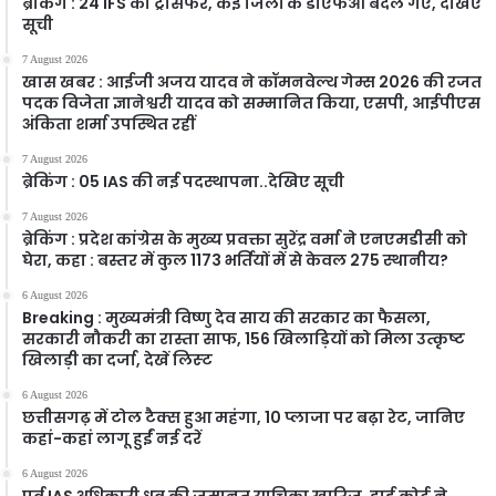
ब्रेकिंग : 24 IFS का ट्रांसफर, कई जिलों के डीएफओ बदले गए, देखिए
सूची
7 August 2026
खास खबर : आईजी अजय यादव ने कॉमनवेल्थ गेम्स 2026 की रजत
पदक विजेता ज्ञानेश्वरी यादव को सम्मानित किया, एसपी, आईपीएस
अंकिता शर्मा उपस्थित रहीं
7 August 2026
ब्रेकिंग : 05 IAS की नई पदस्थापना..देखिए सूची
7 August 2026
ब्रेकिंग : प्रदेश कांग्रेस के मुख्य प्रवक्ता सुरेंद्र वर्मा ने एनएमडीसी को
घेरा, कहा : बस्तर में कुल 1173 भर्तियों में से केवल 275 स्थानीय?
6 August 2026
Breaking : मुख्यमंत्री विष्णु देव साय की सरकार का फैसला,
सरकारी नौकरी का रास्ता साफ, 156 खिलाड़ियों को मिला उत्कृष्ट
खिलाड़ी का दर्जा, देखें लिस्‍ट
6 August 2026
छत्तीसगढ़ में टोल टैक्स हुआ महंगा, 10 प्लाजा पर बढ़ा रेट, जानिए
कहां-कहां लागू हुईं नई दरें
6 August 2026
पूर्व IAS अधिकारी ध्रुव की जमानत याचिका खारिज, हाई कोर्ट ने