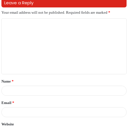
Leave a Reply
Your email address will not be published.
Required fields are marked
*
C
o
m
m
e
n
t
Name
*
*
Email
*
Website