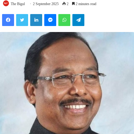
The Bigul
2 September 2025
2
2 minutes read
Facebook
Twitter
LinkedIn
Messenger
WhatsApp
Telegram