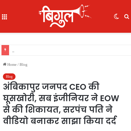
Menu
Switc
skin
f
खास खबर : आईजी अजय यादव ने कॉमनवेल्थ गेम्स 2026 की रजत पदक विजेता ज्ञानेश्वरी यादव को सम्मानित किया, एसपी, आईपीएस अंकिता शर्मा उपस्थित रहीं
Home
/
Blog
Blog
अंबिकापुर जनपद CEO की
घूसखोरी, सब इंजीनियर ने EOW
से की शिकायत, सरपंच पति ने
वीडियो बनाकर साझा किया दर्द