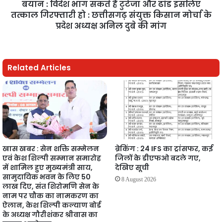
बयान : विदेश भाग सकते हैं टुटेजा और ढांड इसलिए
तत्काल गिरफ्तारी हो : छत्तीसगढ़ संयुक्त किसान मोर्चा के
प्रदेश अध्यक्ष अनिल दुबे की मांग
Related Articles
खास खबर : सेन शक्ति सम्मेलन
ब्रेकिंग : 24 IFS का ट्रांसफर, कई
एवं केश शिल्पी सम्मान समारोह
जिलों के डीएफओ बदले गए,
में शामिल हुए मुख्यमंत्री साय,
देखिए सूची
सामुदायिक भवन के लिए 50
8 August 2026
लाख दिए, संत शिरोमणि सेन के
नाम पर चौक का नामकरण का
ऐलान, केश शिल्पी कल्याण बोर्ड
के अध्यक्ष गौरीशंकर श्रीवास का