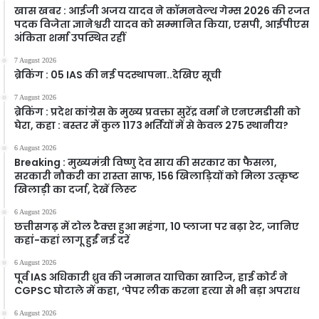
खास खबर : आईजी अजय यादव ने कॉमनवेल्थ गेम्स 2026 की रजत
पदक विजेता ज्ञानेश्वरी यादव को सम्मानित किया, एसपी, आईपीएस
अंकिता शर्मा उपस्थित रहीं
7 August 2026
ब्रेकिंग : 05 IAS की नई पदस्थापना..देखिए सूची
7 August 2026
ब्रेकिंग : प्रदेश कांग्रेस के मुख्य प्रवक्ता सुरेंद्र वर्मा ने एनएमडीसी को
घेरा, कहा : बस्तर में कुल 1173 भर्तियों में से केवल 275 स्थानीय?
6 August 2026
Breaking : मुख्यमंत्री विष्णु देव साय की सरकार का फैसला,
सरकारी नौकरी का रास्ता साफ, 156 खिलाड़ियों को मिला उत्कृष्ट
खिलाड़ी का दर्जा, देखें लिस्‍ट
6 August 2026
छत्तीसगढ़ में टोल टैक्स हुआ महंगा, 10 प्लाजा पर बढ़ा रेट, जानिए
कहां-कहां लागू हुईं नई दरें
6 August 2026
पूर्व IAS अधिकारी ध्रुव की जमानत याचिका खारिज, हाई कोर्ट ने
CGPSC घोटाले में कहा, ‘पेपर लीक करना हत्या से भी बड़ा अपराध
6 August 2026