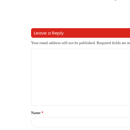
Leave a Reply
Your email address will not be published.
Required fields are 
C
o
m
m
e
n
t
Name
*
*