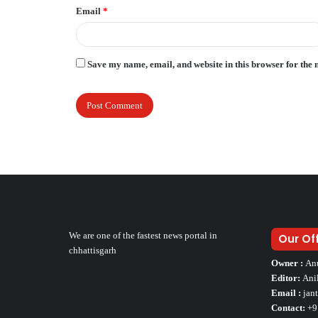
Email
*
Save my name, email, and website in this browser for the 
We are one of the fastest news portal in
Our Of
chhattisgarh
Owner :
An
Editor:
Ani
Email :
jan
Contact:
+9