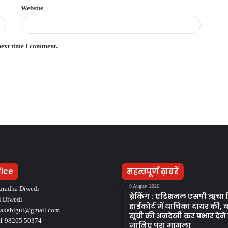
Website
next time I comment.
fice
महत्वपूर्ण ख़बरें
9 August 2026
uradha Diwedi
ब्रेकिंग : एडिशनल एसपी ऋचा मि
l Diwedi
हाईकोर्ट में याचिका दायर की, व
takabigul@gmail.com
सूची की अनदेखी कर प्रभार देन
1 98265 50374
जानिए पूरा मामला