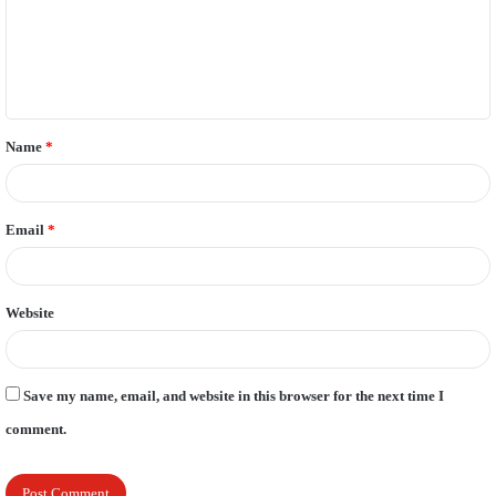
m
e
n
t
Name
*
*
Email
*
Website
Save my name, email, and website in this browser for the next time I
comment.