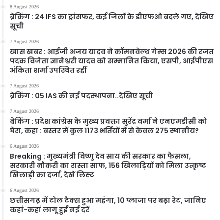
8 August 2026
ब्रेकिंग : 24 IFS का ट्रांसफर, कई जिलों के डीएफओ बदले गए, देखिए
सूची
7 August 2026
खास खबर : आईजी अजय यादव ने कॉमनवेल्थ गेम्स 2026 की रजत
पदक विजेता ज्ञानेश्वरी यादव को सम्मानित किया, एसपी, आईपीएस
अंकिता शर्मा उपस्थित रहीं
7 August 2026
ब्रेकिंग : 05 IAS की नई पदस्थापना..देखिए सूची
7 August 2026
ब्रेकिंग : प्रदेश कांग्रेस के मुख्य प्रवक्ता सुरेंद्र वर्मा ने एनएमडीसी को
घेरा, कहा : बस्तर में कुल 1173 भर्तियों में से केवल 275 स्थानीय?
6 August 2026
Breaking : मुख्यमंत्री विष्णु देव साय की सरकार का फैसला,
सरकारी नौकरी का रास्ता साफ, 156 खिलाड़ियों को मिला उत्कृष्ट
खिलाड़ी का दर्जा, देखें लिस्‍ट
6 August 2026
छत्तीसगढ़ में टोल टैक्स हुआ महंगा, 10 प्लाजा पर बढ़ा रेट, जानिए
कहां-कहां लागू हुईं नई दरें