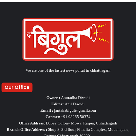
We are one of the fastest news portal in chhattisgarh
Our Office
Owner :
Anuradha Diwedi
Editor:
Anil Diwedi
Email :
jantakabigul@gmail.com
Contact:
+91 98265 50374
Office Address:
Dubey Colony Mowa, Raipur, Chhattisgarh
Branch Office Address :
Shop 8, 3rd floor, Pithalia Complex, Modahapara,
Raipur. Chhattisgarh 492001