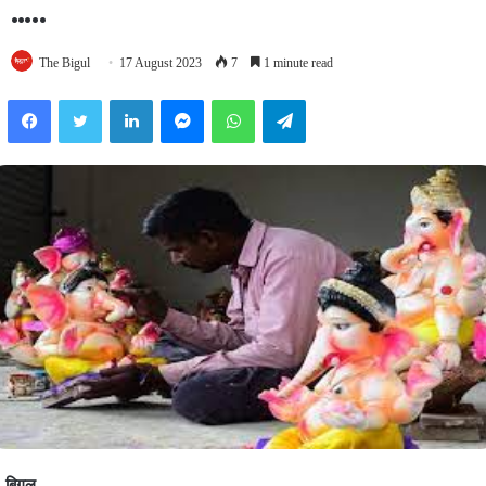
…..
The Bigul
17 August 2023
7
1 minute read
Facebook
Twitter
LinkedIn
Messenger
WhatsApp
Telegram
बिगुल