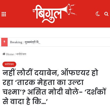
Menu
Switc
skin
f
Breaking : मुख्यमंत्री विष्णु देव साय की सरकार का फैसला, सरकारी नौकरी का रास्ता साफ, 156 खिलाड़ियों को मिला उत्कृष्ट खिलाड़ी का दर्जा, देखें लिस्‍ट
Home
/
मनोरंजन
मनोरंजन
नहीं लौटीं दयाबेन, ऑफएयर हो
रहा ‘तारक मेहता का उल्टा
चश्मा’? असित मोदी बोले- ‘दर्शकों
से वादा है कि…’