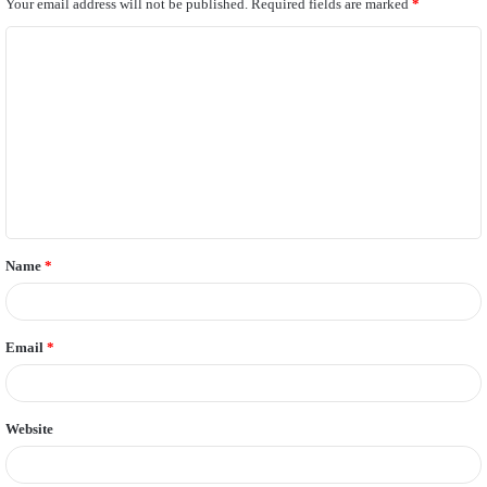
Your email address will not be published.
Required fields are marked
*
C
o
m
m
e
n
t
Name
*
*
Email
*
Website