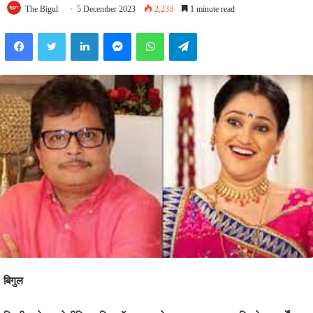
The Bigul
5 December 2023
2,233
1 minute read
Facebook
Twitter
LinkedIn
Messenger
WhatsApp
Telegram
बिगुल