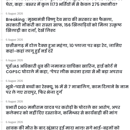
घेरा, कहा : बस्तर में कुल 1173 भर्तियों में से केवल 275 स्थानीय?
6 August 2026
Breaking : मुख्यमंत्री विष्णु देव साय की सरकार का फैसला,
सरकारी नौकरी का रास्ता साफ, 156 खिलाड़ियों को मिला उत्कृष्ट
खिलाड़ी का दर्जा, देखें लिस्‍ट
6 August 2026
छत्तीसगढ़ में टोल टैक्स हुआ महंगा, 10 प्लाजा पर बढ़ा रेट, जानिए
कहां-कहां लागू हुईं नई दरें
6 August 2026
पूर्व IAS अधिकारी ध्रुव की जमानत याचिका खारिज, हाई कोर्ट ने
CGPSC घोटाले में कहा, ‘पेपर लीक करना हत्या से भी बड़ा अपराध
6 August 2026
भूखे-प्यासे बच्चों का रेस्क्यू, 16 में से 7 नाबालिग, काम दिलाने के नाम
पर ले गए रायपुर, फिर भेजा दुर्ग
6 August 2026
प्रभारी DEO मनीराम यादव पर करोड़ों के घोटाले का आरोप, अपर
कलेक्टर को नहीं दिए दस्तावेज, कमिश्नर से कार्यवाही की मांग
6 August 2026
शावक की मौत के बाद खूंखार हुई मादा भालू! सगे भाई-बहनों को