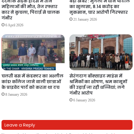
दर्दनाक सड़क हादसे में तीन
बड़ी खबर : मुंगेली में धान घोटाले
महिलाओं की मौत, तेज रफ्तार
का खुलासा, 8.14 करोड़ का
कार ने कुचला, पिटाई से चालक
नुकसान, चार आरोपी गिरफ्तार
गंभीर
21 January 2026
6 April 2026
चलती बस में कंडक्टर का अश्लील
सेरंगदाग बॉक्साइट माइंस में
कांड! कॉलेज जाने वाली छात्राओं
श्रमिकों का शोषण, श्रम कानूनों
के प्राइवेट पार्ट को करता था टच
की उड़ाई जा रही धज्जियां; लगे
गंभीर आरोप
8 January 2026
6 January 2026
Leave a Reply