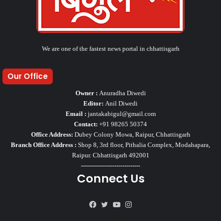
We are one of the fastest news portal in chhattisgarh
Our Office
Owner :
Anuradha Diwedi
Editor:
Anil Diwedi
Email :
jantakabigul@gmail.com
Contact:
+91 98265 50374
Office Address:
Dubey Colony Mowa, Raipur, Chhattisgarh
Branch Office Address :
Shop 8, 3rd floor, Pithalia Complex, Modahapara,
Raipur. Chhattisgarh 492001
------------------------------
Connect Us
Facebook
Twitter
YouTube
Instagram