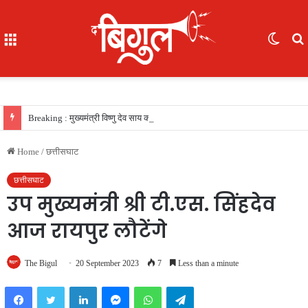
Menu
Switc
skin
f
Breaking : मुख्यमंत्री विष्णु देव साय की सरकार का फैसला, सरकारी नौकरी का रास्ता साफ, 156 खिलाड़ियों को मिला उत्कृष्ट खिलाड़ी का दर्जा, देखें लिस्‍ट
Home
/
छत्तीसघाट
छत्तीसघाट
उप मुख्यमंत्री श्री टी.एस. सिंहदेव
आज रायपुर लौटेंगे
The Bigul
20 September 2023
7
Less than a minute
Facebook
Twitter
LinkedIn
Messenger
WhatsApp
Telegram