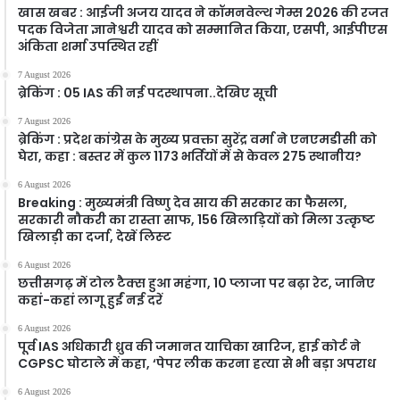
खास खबर : आईजी अजय यादव ने कॉमनवेल्थ गेम्स 2026 की रजत
पदक विजेता ज्ञानेश्वरी यादव को सम्मानित किया, एसपी, आईपीएस
अंकिता शर्मा उपस्थित रहीं
7 August 2026
ब्रेकिंग : 05 IAS की नई पदस्थापना..देखिए सूची
7 August 2026
ब्रेकिंग : प्रदेश कांग्रेस के मुख्य प्रवक्ता सुरेंद्र वर्मा ने एनएमडीसी को
घेरा, कहा : बस्तर में कुल 1173 भर्तियों में से केवल 275 स्थानीय?
6 August 2026
Breaking : मुख्यमंत्री विष्णु देव साय की सरकार का फैसला,
सरकारी नौकरी का रास्ता साफ, 156 खिलाड़ियों को मिला उत्कृष्ट
खिलाड़ी का दर्जा, देखें लिस्‍ट
6 August 2026
छत्तीसगढ़ में टोल टैक्स हुआ महंगा, 10 प्लाजा पर बढ़ा रेट, जानिए
कहां-कहां लागू हुईं नई दरें
6 August 2026
पूर्व IAS अधिकारी ध्रुव की जमानत याचिका खारिज, हाई कोर्ट ने
CGPSC घोटाले में कहा, ‘पेपर लीक करना हत्या से भी बड़ा अपराध
6 August 2026