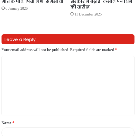
मौत के घाट; पिता ने भी समझाया
सरकार ने बढ़ाई किसान पंजीयन
की तारीख
6 January 2026
11 December 2025
Leave a Reply
Your email address will not be published.
Required fields are marked
*
C
o
m
m
e
n
t
Name
*
*