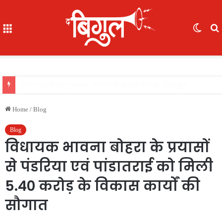
Menu
Switc
skin
f
खास खबर : आईजी अजय यादव ने कॉमनवेल्थ गेम्स 2026 की रजत पदक विजेता ज्ञानेश्वरी यादव को सम्मानित किया, एसपी, आईपीएस अंकिता शर्मा उपस्थित रहीं
Home
/
Blog
Blog
विधायक भावना बोहरा के प्रयासों
से पंडरिया एवं पांडातराई को मिली
5.40 करोड़ के विकास कार्यों की
सौगात