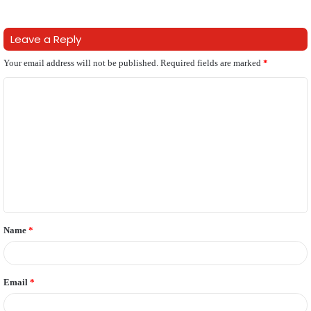
Leave a Reply
Your email address will not be published.
Required fields are marked
*
C
o
m
m
e
n
t
Name
*
*
Email
*