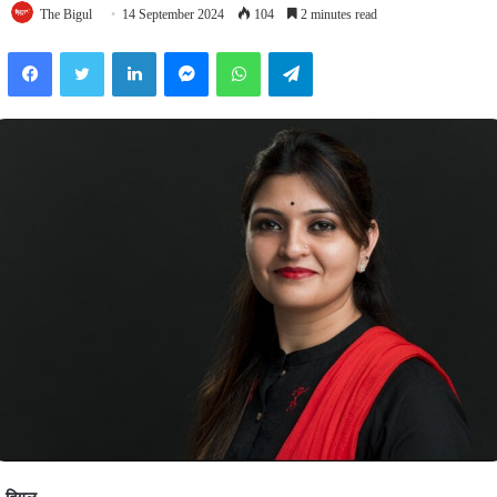
The Bigul
14 September 2024
104
2 minutes read
Facebook
Twitter
LinkedIn
Messenger
WhatsApp
Telegram