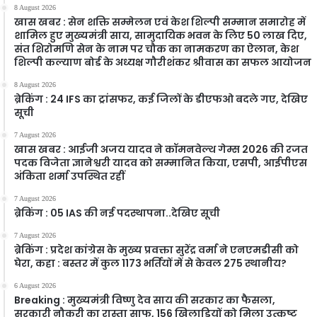
8 August 2026
खास खबर : सेन शक्ति सम्मेलन एवं केश शिल्पी सम्मान समारोह में
शामिल हुए मुख्यमंत्री साय, सामुदायिक भवन के लिए 50 लाख दिए,
संत शिरोमणि सेन के नाम पर चौक का नामकरण का ऐलान, केश
शिल्पी कल्याण बोर्ड के अध्यक्ष गौरीशंकर श्रीवास का सफल आयोजन
8 August 2026
ब्रेकिंग : 24 IFS का ट्रांसफर, कई जिलों के डीएफओ बदले गए, देखिए
सूची
7 August 2026
खास खबर : आईजी अजय यादव ने कॉमनवेल्थ गेम्स 2026 की रजत
पदक विजेता ज्ञानेश्वरी यादव को सम्मानित किया, एसपी, आईपीएस
अंकिता शर्मा उपस्थित रहीं
7 August 2026
ब्रेकिंग : 05 IAS की नई पदस्थापना..देखिए सूची
7 August 2026
ब्रेकिंग : प्रदेश कांग्रेस के मुख्य प्रवक्ता सुरेंद्र वर्मा ने एनएमडीसी को
घेरा, कहा : बस्तर में कुल 1173 भर्तियों में से केवल 275 स्थानीय?
6 August 2026
Breaking : मुख्यमंत्री विष्णु देव साय की सरकार का फैसला,
सरकारी नौकरी का रास्ता साफ, 156 खिलाड़ियों को मिला उत्कृष्ट