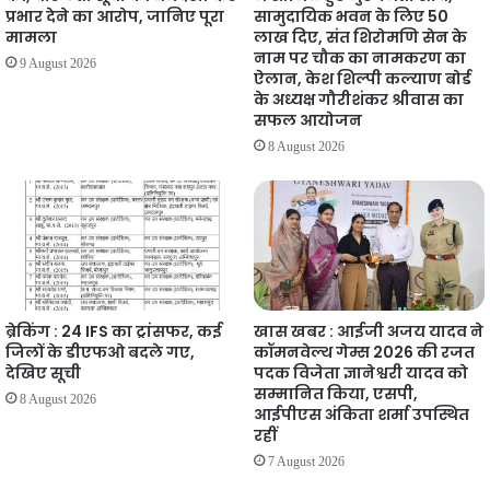
प्रभार देने का आरोप, जानिए पूरा
सामुदायिक भवन के लिए 50
मामला
लाख दिए, संत शिरोमणि सेन के
नाम पर चौक का नामकरण का
9 August 2026
ऐलान, केश शिल्पी कल्याण बोर्ड
के अध्यक्ष गौरीशंकर श्रीवास का
सफल आयोजन
8 August 2026
ब्रेकिंग : 24 IFS का ट्रांसफर, कई
खास खबर : आईजी अजय यादव ने
जिलों के डीएफओ बदले गए,
कॉमनवेल्थ गेम्स 2026 की रजत
देखिए सूची
पदक विजेता ज्ञानेश्वरी यादव को
सम्मानित किया, एसपी,
8 August 2026
आईपीएस अंकिता शर्मा उपस्थित
रहीं
7 August 2026