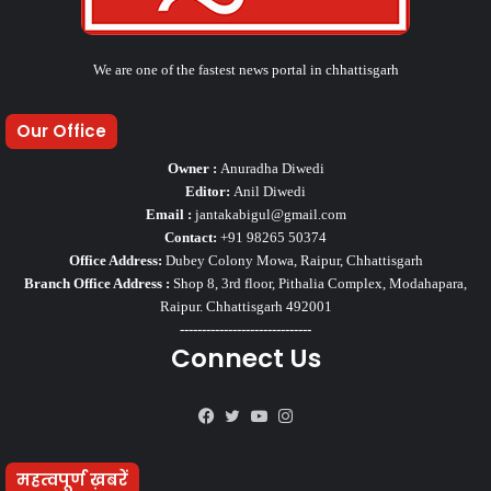
We are one of the fastest news portal in chhattisgarh
Our Office
Owner :
Anuradha Diwedi
Editor:
Anil Diwedi
Email :
jantakabigul@gmail.com
Contact:
+91 98265 50374
Office Address:
Dubey Colony Mowa, Raipur, Chhattisgarh
Branch Office Address :
Shop 8, 3rd floor, Pithalia Complex, Modahapara,
Raipur. Chhattisgarh 492001
------------------------------
Connect Us
Facebook
Twitter
YouTube
Instagram
महत्वपूर्ण ख़बरें