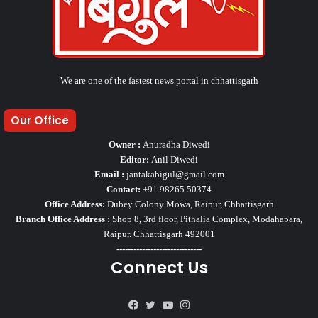
We are one of the fastest news portal in chhattisgarh
Our Office
Owner :
Anuradha Diwedi
Editor:
Anil Diwedi
Email :
jantakabigul@gmail.com
Contact:
+91 98265 50374
Office Address:
Dubey Colony Mowa, Raipur, Chhattisgarh
Branch Office Address :
Shop 8, 3rd floor, Pithalia Complex, Modahapara,
Raipur. Chhattisgarh 492001
------------------------------
Connect Us
Facebook
Twitter
YouTube
Instagram