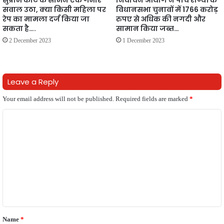
सवाल उठा, क्या किसी महिला पर
विधानसभा चुनावों में 1766 करोड़
रेप का मामला दर्ज किया जा
रुपए से अधिक की नगदी और
सकता है….
सामान किया जब्त…
2 December 2023
1 December 2023
Leave a Reply
Your email address will not be published.
Required fields are marked
*
C
o
m
m
e
n
t
Name
*
*