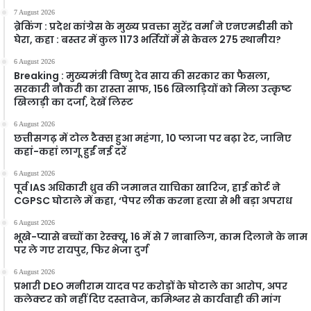
7 August 2026
ब्रेकिंग : प्रदेश कांग्रेस के मुख्य प्रवक्ता सुरेंद्र वर्मा ने एनएमडीसी को
घेरा, कहा : बस्तर में कुल 1173 भर्तियों में से केवल 275 स्थानीय?
6 August 2026
Breaking : मुख्यमंत्री विष्णु देव साय की सरकार का फैसला,
सरकारी नौकरी का रास्ता साफ, 156 खिलाड़ियों को मिला उत्कृष्ट
खिलाड़ी का दर्जा, देखें लिस्‍ट
6 August 2026
छत्तीसगढ़ में टोल टैक्स हुआ महंगा, 10 प्लाजा पर बढ़ा रेट, जानिए
कहां-कहां लागू हुईं नई दरें
6 August 2026
पूर्व IAS अधिकारी ध्रुव की जमानत याचिका खारिज, हाई कोर्ट ने
CGPSC घोटाले में कहा, ‘पेपर लीक करना हत्या से भी बड़ा अपराध
6 August 2026
भूखे-प्यासे बच्चों का रेस्क्यू, 16 में से 7 नाबालिग, काम दिलाने के नाम
पर ले गए रायपुर, फिर भेजा दुर्ग
6 August 2026
प्रभारी DEO मनीराम यादव पर करोड़ों के घोटाले का आरोप, अपर
कलेक्टर को नहीं दिए दस्तावेज, कमिश्नर से कार्यवाही की मांग