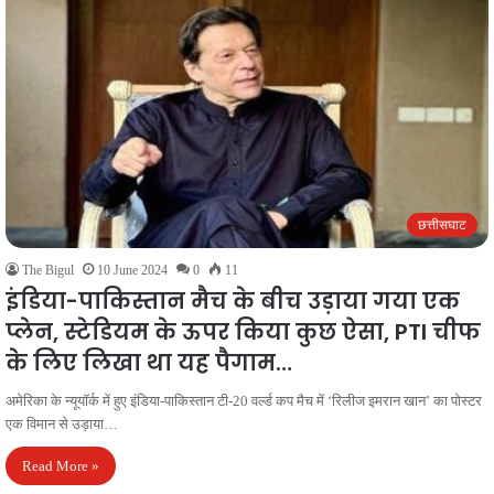
छत्तीसघाट
The Bigul
10 June 2024
0
11
इंडिया-पाकिस्तान मैच के बीच उड़ाया गया एक
प्लेन, स्‍टेडियम के ऊपर किया कुछ ऐसा, PTI चीफ
के लिए लिखा था यह पैगाम…
अमेरिका के न्यूयॉर्क में हुए इंडिया-पाकिस्तान टी-20 वर्ल्ड कप मैच में ‘रिलीज इमरान खान’ का पोस्टर
एक विमान से उड़ाया…
Read More »