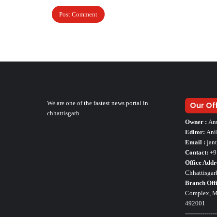
We are one of the fastest news portal in
Our Of
chhattisgarh
Owner :
An
Editor:
Ani
Email :
jan
Contact:
+9
Office Addr
Chhattisgar
Branch Offi
Complex, Mo
492001
----------------