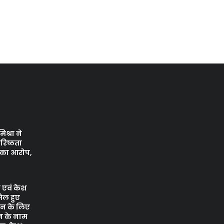
श्रा ने
रिष्ठता
े का आरोप,
 एवं केश
िल हुए
वन के लिए
न के नाम