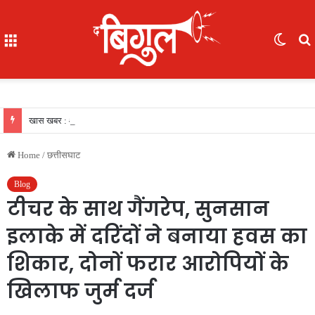
Menu
Switc
skin
f
खास खबर : आईजी अजय यादव ने कॉमनवेल्थ गेम्स 2026 की रजत पदक विजेता ज्ञानेश्वरी यादव को सम्मानित किया, एसपी, आईपीएस अंकिता शर्मा उपस्थित रहीं
Home
/
छत्तीसघाट
Blog
टीचर के साथ गैंगरेप, सुनसान
इलाके में दरिंदों ने बनाया हवस का
शिकार, दोनों फरार आरोपियों के
खिलाफ जुर्म दर्ज