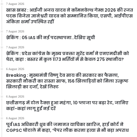
7 August 2026
खास खबर : आईजी अजय यादव ने कॉमनवेल्थ गेम्स 2026 की रजत
पदक विजेता ज्ञानेश्वरी यादव को सम्मानित किया, एसपी, आईपीएस
अंकिता शर्मा उपस्थित रहीं
7 August 2026
ब्रेकिंग : 05 IAS की नई पदस्थापना..देखिए सूची
7 August 2026
ब्रेकिंग : प्रदेश कांग्रेस के मुख्य प्रवक्ता सुरेंद्र वर्मा ने एनएमडीसी को
घेरा, कहा : बस्तर में कुल 1173 भर्तियों में से केवल 275 स्थानीय?
6 August 2026
Breaking : मुख्यमंत्री विष्णु देव साय की सरकार का फैसला,
सरकारी नौकरी का रास्ता साफ, 156 खिलाड़ियों को मिला उत्कृष्ट
खिलाड़ी का दर्जा, देखें लिस्‍ट
6 August 2026
छत्तीसगढ़ में टोल टैक्स हुआ महंगा, 10 प्लाजा पर बढ़ा रेट, जानिए
कहां-कहां लागू हुईं नई दरें
6 August 2026
पूर्व IAS अधिकारी ध्रुव की जमानत याचिका खारिज, हाई कोर्ट ने
CGPSC घोटाले में कहा, ‘पेपर लीक करना हत्या से भी बड़ा अपराध