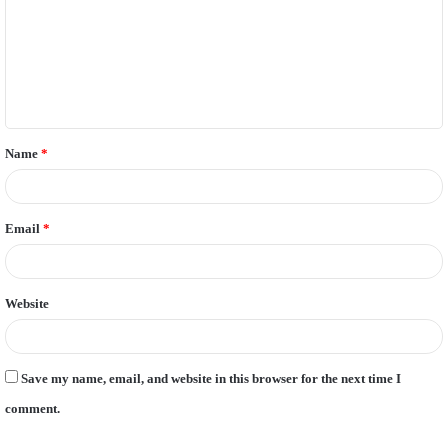
m
m
e
n
t
Name
*
*
Email
*
Website
Save my name, email, and website in this browser for the next time I
comment.