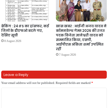
ब्रेकिंग : 24 IFS का ट्रांसफर, कई
खास खबर : आईजी अजय यादव ने
जिलों के डीएफओ बदले गए,
कॉमनवेल्थ गेम्स 2026 की रजत
देखिए सूची
पदक विजेता ज्ञानेश्वरी यादव को
सम्मानित किया, एसपी,
8 August 2026
आईपीएस अंकिता शर्मा उपस्थित
रहीं
7 August 2026
Leave a Reply
Your email address will not be published.
Required fields are marked
*
C
o
m