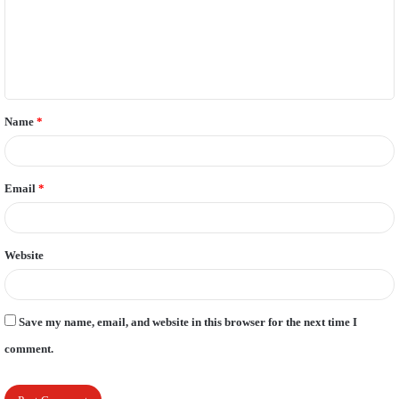
m
e
n
t
Name
*
*
Email
*
Website
Save my name, email, and website in this browser for the next time I
comment.