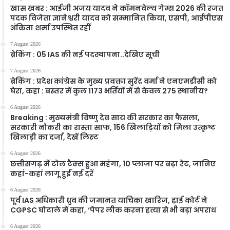
खास खबर : आईजी अजय यादव ने कॉमनवेल्थ गेम्स 2026 की रजत
पदक विजेता ज्ञानेश्वरी यादव को सम्मानित किया, एसपी, आईपीएस
अंकिता शर्मा उपस्थित रहीं
7 August 2026
ब्रेकिंग : 05 IAS की नई पदस्थापना..देखिए सूची
7 August 2026
ब्रेकिंग : प्रदेश कांग्रेस के मुख्य प्रवक्ता सुरेंद्र वर्मा ने एनएमडीसी को
घेरा, कहा : बस्तर में कुल 1173 भर्तियों में से केवल 275 स्थानीय?
6 August 2026
Breaking : मुख्यमंत्री विष्णु देव साय की सरकार का फैसला,
सरकारी नौकरी का रास्ता साफ, 156 खिलाड़ियों को मिला उत्कृष्ट
खिलाड़ी का दर्जा, देखें लिस्‍ट
6 August 2026
छत्तीसगढ़ में टोल टैक्स हुआ महंगा, 10 प्लाजा पर बढ़ा रेट, जानिए
कहां-कहां लागू हुईं नई दरें
6 August 2026
पूर्व IAS अधिकारी ध्रुव की जमानत याचिका खारिज, हाई कोर्ट ने
CGPSC घोटाले में कहा, ‘पेपर लीक करना हत्या से भी बड़ा अपराध
6 August 2026