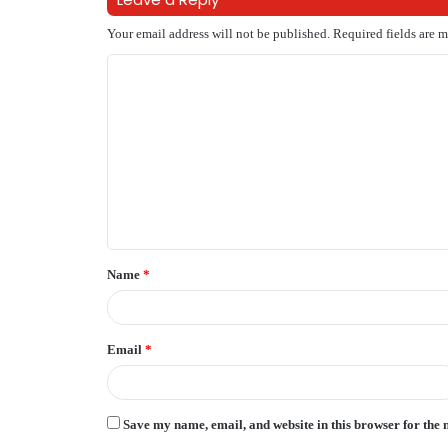
Your email address will not be published.
Required fields are 
C
o
m
m
e
n
t
Name
*
*
Email
*
Save my name, email, and website in this browser for the 