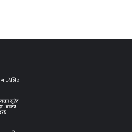
ापना..देखिए
क्ता सुरेंद्र
ा : बस्तर
 275