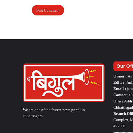
Our Of
Owner :
An
Editor:
Ani
Email :
jan
Contact:
+9
Office Addr
Chhattisgar
We are one of the fastest news portal in
Branch Offi
chhattisgarh
Complex, Mo
492001
----------------