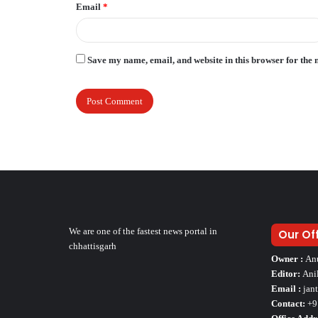
Email
*
Save my name, email, and website in this browser for the 
We are one of the fastest news portal in
Our Of
chhattisgarh
Owner :
An
Editor:
Ani
Email :
jan
Contact:
+9