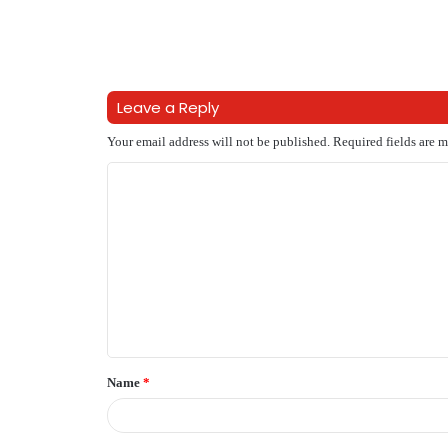
Leave a Reply
Your email address will not be published.
Required fields are 
C
o
m
m
e
n
t
Name
*
*