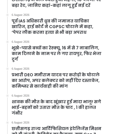
बढ़ा रेट, जानिए कहां-कहां लागू हुईं नई दरें
6 August 2026
पूर्व IAS अधिकारी ध्रुव की जमानत याचिका
खारिज, हाई कोर्ट ने CGPSC घोटाले में कहा,
‘पेपर लीक करना हत्या से भी बड़ा अपराध
6 August 2026
भूखे-प्यासे बच्चों का रेस्क्यू, 16 में से 7 नाबालिग,
काम दिलाने के नाम पर ले गए रायपुर, फिर भेजा
दुर्ग
6 August 2026
प्रभारी DEO मनीराम यादव पर करोड़ों के घोटाले
का आरोप, अपर कलेक्टर को नहीं दिए दस्तावेज,
कमिश्नर से कार्यवाही की मांग
6 August 2026
शावक की मौत के बाद खूंखार हुई मादा भालू! सगे
भाई-बहनों को उतारा मौत के घाट , 1 की हालत
गंभीर
6 August 2026
छत्तीसगढ़ राज्य आर्टिफिशियल इंटेलिजेंस मिशन