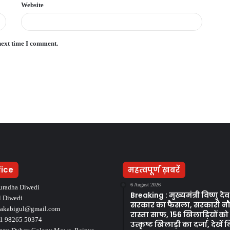
Website
next time I comment.
fice
महत्वपूर्ण ख़बरें
6 August 2026
uradha Diwedi
Breaking : मुख्यमंत्री विष्णु द
l Diwedi
सरकार का फैसला, सरकारी न
takabigul@gmail.com
रास्ता साफ, 156 खिलाड़ियों क
1 98265 50374
उत्कृष्ट खिलाड़ी का दर्जा, देखें ल