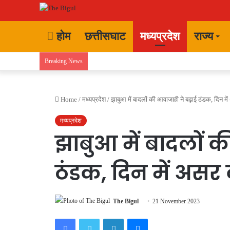
होम
छत्तीसघाट
मध्यप्रदेश
राज्य
Breaking News
Home
/
मध्यप्रदेश
/
झाबुआ में बादलों की आवाजाही ने बढ़ाई ठंडक, दिन म
मध्यप्रदेश
झाबुआ में बादलों क
ठंडक, दिन में अस
The Bigul
21 November 2023
Facebook
Twitter
LinkedIn
Messenger