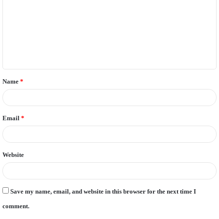
m
m
e
n
t
Name
*
*
Email
*
Website
Save my name, email, and website in this browser for the next time I
comment.