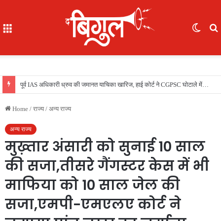
Menu
Switc
skin
f
भूखे-प्यासे बच्चों का रेस्क्यू, 16 में से 7 नाबालिग, काम दिलाने के नाम पर ले गए रायपुर, फिर भेजा दुर्ग
Home
/
राज्य
/
अन्य राज्य
अन्य राज्य
मुख़्तार अंसारी को सुनाई 10 साल
की सजा,तीसरे गैंगस्‍टर केस में भी
माफिया को 10 साल जेल की
सजा,एमपी-एमएलए कोर्ट ने