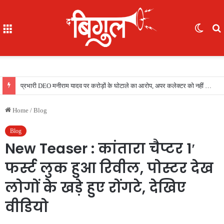
Menu
Switc
skin
f
शावक की मौत के बाद खूंखार हुई मादा भालू! सगे भाई-बहनों को उतारा मौत के घाट , 1 की हालत गंभीर
Home
/
Blog
Blog
New Teaser : कांतारा चैप्टर 1′
फर्स्ट लुक हुआ रिवील, पोस्टर देख
लोगों के खड़े हुए रोंगटे, देखिए
वीडियो