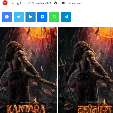
The Bigul
27 November 2023
6
1 minute read
Facebook
Twitter
LinkedIn
Messenger
WhatsApp
Telegram