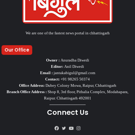
We are one of the fastest news portal in chhattisgarh
Our Office
Owner :
Anuradha Diwedi
Editor:
Anil Diwedi
Email :
jantakabigul@gmail.com
Contact:
+91 98265 50374
Office Address:
Dubey Colony Mowa, Raipur, Chhattisgarh
Branch Office Address :
Shop 8, 3rd floor, Pithalia Complex, Modahapara,
Raipur. Chhattisgarh 492001
------------------------------
Connect Us
Facebook
Twitter
YouTube
Instagram