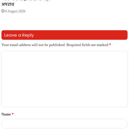
अपराध
6 August 2026
Leave a Reply
Your email address will not be published.
Required fields are marked
*
C
o
m
m
e
n
t
Name
*
*