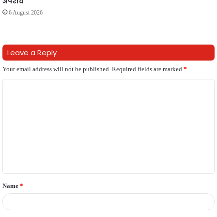
अपराध
6 August 2026
Leave a Reply
Your email address will not be published.
Required fields are marked
*
C
o
m
m
e
n
t
Name
*
*