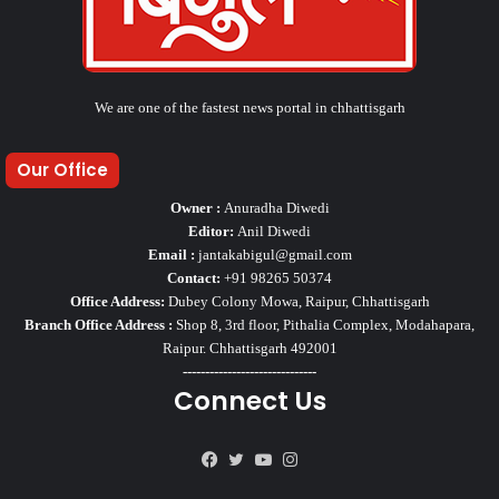
We are one of the fastest news portal in chhattisgarh
Our Office
Owner :
Anuradha Diwedi
Editor:
Anil Diwedi
Email :
jantakabigul@gmail.com
Contact:
+91 98265 50374
Office Address:
Dubey Colony Mowa, Raipur, Chhattisgarh
Branch Office Address :
Shop 8, 3rd floor, Pithalia Complex, Modahapara,
Raipur. Chhattisgarh 492001
------------------------------
Connect Us
Facebook
Twitter
YouTube
Instagram