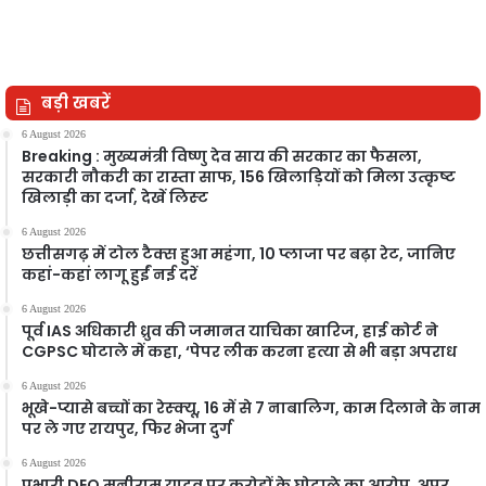
बड़ी खबरें
6 August 2026
Breaking : मुख्यमंत्री विष्णु देव साय की सरकार का फैसला,
सरकारी नौकरी का रास्ता साफ, 156 खिलाड़ियों को मिला उत्कृष्ट
खिलाड़ी का दर्जा, देखें लिस्‍ट
6 August 2026
छत्तीसगढ़ में टोल टैक्स हुआ महंगा, 10 प्लाजा पर बढ़ा रेट, जानिए
कहां-कहां लागू हुईं नई दरें
6 August 2026
पूर्व IAS अधिकारी ध्रुव की जमानत याचिका खारिज, हाई कोर्ट ने
CGPSC घोटाले में कहा, ‘पेपर लीक करना हत्या से भी बड़ा अपराध
6 August 2026
भूखे-प्यासे बच्चों का रेस्क्यू, 16 में से 7 नाबालिग, काम दिलाने के नाम
पर ले गए रायपुर, फिर भेजा दुर्ग
6 August 2026
प्रभारी DEO मनीराम यादव पर करोड़ों के घोटाले का आरोप, अपर