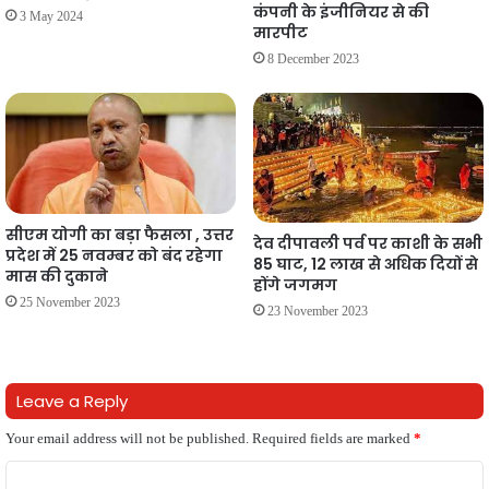
कंपनी के इंजीनियर से की
3 May 2024
मारपीट
8 December 2023
सीएम योगी का बड़ा फैसला , उत्तर
देव दीपावली पर्व पर काशी के सभी
प्रदेश में 25 नवम्बर को बंद रहेगा
85 घाट, 12 लाख से अधिक दियों से
मास की दुकाने
होंगे जगमग
25 November 2023
23 November 2023
Leave a Reply
Your email address will not be published.
Required fields are marked
*
C