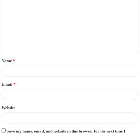
o
m
m
e
n
t
Name
*
*
Email
*
Website
Save my name, email, and website in this browser for the next time I