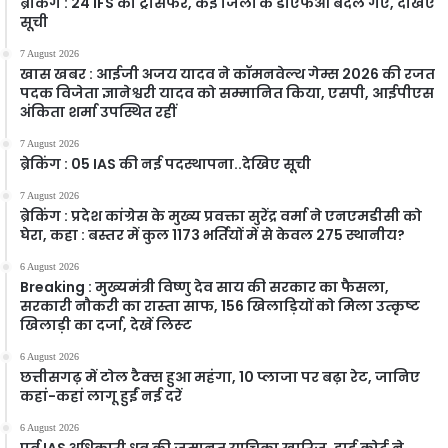
ब्रेकिंग : 24 IFS का ट्रांसफर, कई जिलों के डीएफओ बदले गए, देखिए
सूची
7 August 2026
खास खबर : आईजी अजय यादव ने कॉमनवेल्थ गेम्स 2026 की रजत
पदक विजेता ज्ञानेश्वरी यादव को सम्मानित किया, एसपी, आईपीएस
अंकिता शर्मा उपस्थित रहीं
7 August 2026
ब्रेकिंग : 05 IAS की नई पदस्थापना..देखिए सूची
7 August 2026
ब्रेकिंग : प्रदेश कांग्रेस के मुख्य प्रवक्ता सुरेंद्र वर्मा ने एनएमडीसी को
घेरा, कहा : बस्तर में कुल 1173 भर्तियों में से केवल 275 स्थानीय?
6 August 2026
Breaking : मुख्यमंत्री विष्णु देव साय की सरकार का फैसला,
सरकारी नौकरी का रास्ता साफ, 156 खिलाड़ियों को मिला उत्कृष्ट
खिलाड़ी का दर्जा, देखें लिस्‍ट
6 August 2026
छत्तीसगढ़ में टोल टैक्स हुआ महंगा, 10 प्लाजा पर बढ़ा रेट, जानिए
कहां-कहां लागू हुईं नई दरें
6 August 2026