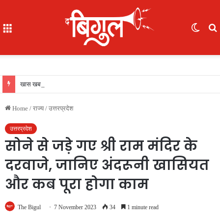
Menu
Switc
skin
f
खास खबर : आईजी अजय यादव ने कॉमनवेल्थ गेम्स 2026 की रजत पदक विजेता ज्ञानेश्वरी यादव को सम्मानित किया, एसपी, आईपीएस अंकिता शर्मा उपस्थित रहीं
Home
/
राज्य
/
उत्तरप्रदेश
उत्तरप्रदेश
सोने से जड़े गए श्री राम मंदिर के
दरवाजे, जानिए अंदरूनी खासियत
और कब पूरा होगा काम
The Bigul
7 November 2023
34
1 minute read