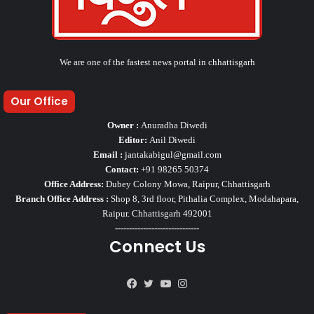
We are one of the fastest news portal in chhattisgarh
Our Office
Owner :
Anuradha Diwedi
Editor:
Anil Diwedi
Email :
jantakabigul@gmail.com
Contact:
+91 98265 50374
Office Address:
Dubey Colony Mowa, Raipur, Chhattisgarh
Branch Office Address :
Shop 8, 3rd floor, Pithalia Complex, Modahapara,
Raipur. Chhattisgarh 492001
------------------------------
Connect Us
Facebook
Twitter
YouTube
Instagram