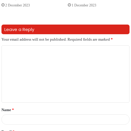
2 December 2023
1 December 2023
Leave a Reply
Your email address will not be published.
Required fields are marked
*
C
o
m
m
e
n
t
Name
*
*