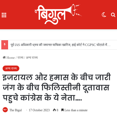
Menu
Switc
skin
f
भूखे-प्यासे बच्चों का रेस्क्यू, 16 में से 7 नाबालिग, काम दिलाने के नाम पर ले गए रायपुर, फिर भेजा दुर्ग
Home
/
राज्य
/
अन्य राज्य
अन्य राज्य
इजरायल और हमास के बीच जारी
जंग के बीच फिलिस्तीनी दूतावास
पहुचे कांग्रेस के ये नेता….
The Bigul
17 October 2023
8
Less than a minute