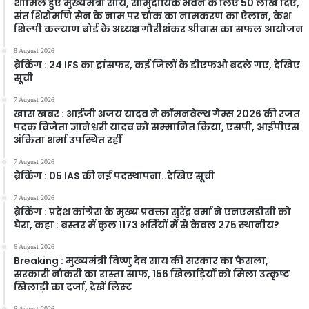
शामिल हुए मुख्यमंत्री साय, सामुदायिक भवन के लिए 50 लाख दिए,
संत शिरोमणि सेन के नाम पर चौक का नामकरण का ऐलान, केश
शिल्पी कल्याण बोर्ड के अध्यक्ष गौरीशंकर श्रीवास का सफल आयोजन
8 August 2026
ब्रेकिंग : 24 IFS का ट्रांसफर, कई जिलों के डीएफओ बदले गए, देखिए
सूची
7 August 2026
खास खबर : आईजी अजय यादव ने कॉमनवेल्थ गेम्स 2026 की रजत
पदक विजेता ज्ञानेश्वरी यादव को सम्मानित किया, एसपी, आईपीएस
अंकिता शर्मा उपस्थित रहीं
7 August 2026
ब्रेकिंग : 05 IAS की नई पदस्थापना..देखिए सूची
7 August 2026
ब्रेकिंग : प्रदेश कांग्रेस के मुख्य प्रवक्ता सुरेंद्र वर्मा ने एनएमडीसी को
घेरा, कहा : बस्तर में कुल 1173 भर्तियों में से केवल 275 स्थानीय?
6 August 2026
Breaking : मुख्यमंत्री विष्णु देव साय की सरकार का फैसला,
सरकारी नौकरी का रास्ता साफ, 156 खिलाड़ियों को मिला उत्कृष्ट
खिलाड़ी का दर्जा, देखें लिस्‍ट
6 August 2026