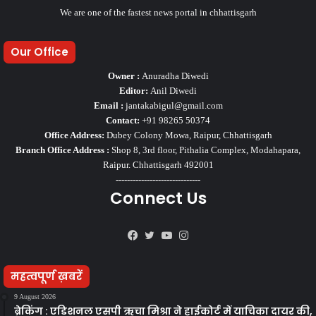
We are one of the fastest news portal in chhattisgarh
Our Office
Owner :
Anuradha Diwedi
Editor:
Anil Diwedi
Email :
jantakabigul@gmail.com
Contact:
+91 98265 50374
Office Address:
Dubey Colony Mowa, Raipur, Chhattisgarh
Branch Office Address :
Shop 8, 3rd floor, Pithalia Complex, Modahapara,
Raipur. Chhattisgarh 492001
------------------------------
Connect Us
Facebook
Twitter
YouTube
Instagram
महत्वपूर्ण ख़बरें
9 August 2026
ब्रेकिंग : एडिशनल एसपी ऋचा मिश्रा ने हाईकोर्ट में याचिका दायर की,