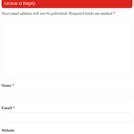
Leave a Reply
Your email address will not be published.
Required fields are marked
*
C
o
m
m
e
n
t
Name
*
*
Email
*
Website