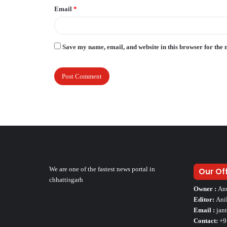
Email
*
Save my name, email, and website in this browser for the 
We are one of the fastest news portal in
Our Of
chhattisgarh
Owner :
An
Editor:
Ani
Email :
jan
Contact:
+9