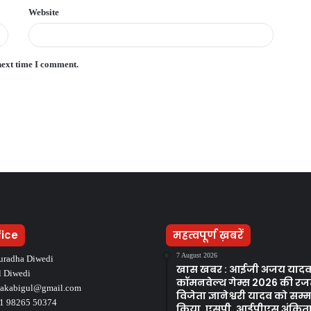
Website
next time I comment.
fice
महत्वपूर्ण ख़बरें
7 August 2026
uradha Diwedi
खास खबर : आईजी अजय यादव 
l Diwedi
कॉमनवेल्थ गेम्स 2026 की र
takabigul@gmail.com
विजेता ज्ञानेश्वरी यादव को सम
1 98265 50374
किया, एसपी, आईपीएस अंकिता 