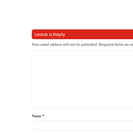
Leave a Reply
Your email address will not be published.
Required fields are 
C
o
m
m
e
n
t
Name
*
*