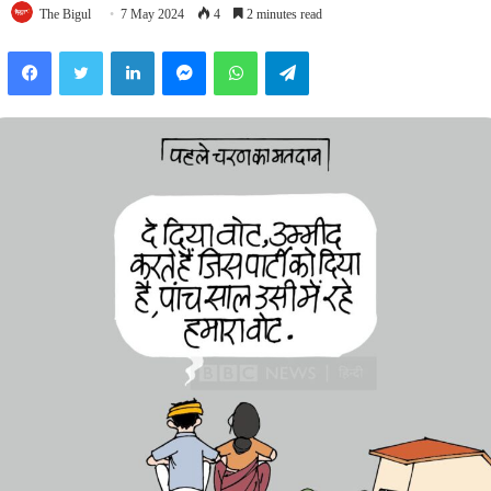
The Bigul
7 May 2024
4
2 minutes read
Facebook
Twitter
LinkedIn
Messenger
WhatsApp
Telegram