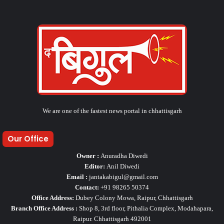
We are one of the fastest news portal in chhattisgarh
Our Office
Owner :
Anuradha Diwedi
Editor:
Anil Diwedi
Email :
jantakabigul@gmail.com
Contact:
+91 98265 50374
Office Address:
Dubey Colony Mowa, Raipur, Chhattisgarh
Branch Office Address :
Shop 8, 3rd floor, Pithalia Complex, Modahapara,
Raipur. Chhattisgarh 492001