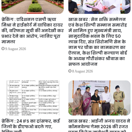
ब्रेकिंग : एडिशनल एसपी ऋचा
खास खबर : सेन शक्ति सम्मेलन
मिश्रा ने हाईकोर्ट में याचिका दायर
एवं केश शिल्पी सम्मान समारोह
की, वरिष्ठता सूची की अनदेखी कर
में शामिल हुए मुख्यमंत्री साय,
प्रभार देने का आरोप, जानिए पूरा
सामुदायिक भवन के लिए 50
मामला
लाख दिए, संत शिरोमणि सेन के
नाम पर चौक का नामकरण का
9 August 2026
ऐलान, केश शिल्पी कल्याण बोर्ड
के अध्यक्ष गौरीशंकर श्रीवास का
सफल आयोजन
8 August 2026
ब्रेकिंग : 24 IFS का ट्रांसफर, कई
खास खबर : आईजी अजय यादव ने
जिलों के डीएफओ बदले गए,
कॉमनवेल्थ गेम्स 2026 की रजत