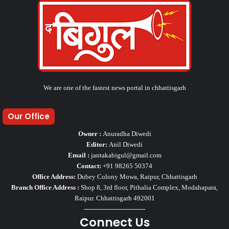
We are one of the fastest news portal in chhattisgarh
Our Office
Owner :
Anuradha Diwedi
Editor:
Anil Diwedi
Email :
jantakabigul@gmail.com
Contact:
+91 98265 50374
Office Address:
Dubey Colony Mowa, Raipur, Chhattisgarh
Branch Office Address :
Shop 8, 3rd floor, Pithalia Complex, Modahapara,
Raipur. Chhattisgarh 492001
------------------------------
Connect Us