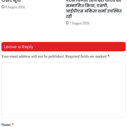
देखिए सूची
पदक विजेता ज्ञानेश्वरी यादव को
सम्मानित किया, एसपी,
8 August 2026
आईपीएस अंकिता शर्मा उपस्थित
रहीं
7 August 2026
Leave a Reply
Your email address will not be published.
Required fields are marked
*
C
o
m
m
e
n
t
Name
*
*