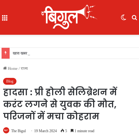
Menu
Switc
skin
f
खास खबर : आईजी अजय यादव ने कॉमनवेल्थ गेम्स 2026 की रजत पदक विजेता ज्ञानेश्वरी यादव को सम्मानित किया, एसपी, आईपीएस अंकिता शर्मा उपस्थित रहीं
Home
/
राज्य
Blog
हादसा : प्री होली सेलिब्रेशन में
करंट लगने से युवक की मौत,
परिजनों में मचा कोहराम
The Bigul
19 March 2024
5
1 minute read