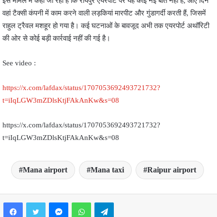
इस मामले में कहा जा रहा है कि रायपुर एयरपोर्ट पर यह कोई नई बात नहीं है, आए दिन
वहां टैक्सी कंपनी में काम करने वाली लड़कियां मारपीट और गुंडागर्दी करती हैं, जिसमें
राहुल ट्रैवल मशहूर हो गया है। कई घटनाओं के बावजूद अभी तक एयरपोर्ट अथॉरिटी
की ओर से कोई बड़ी कार्रवाई नहीं की गई है।
See video :
https://x.com/lafdax/status/1707053692493721732?
t=iIqLGW3mZDlsKtjFAkAnKw&s=08
https://x.com/lafdax/status/1707053692493721732?
t=iIqLGW3mZDlsKtjFAkAnKw&s=08
Mana airport
Mana taxi
Raipur airport
Facebook
Twitter
Messenger
WhatsApp
Telegram