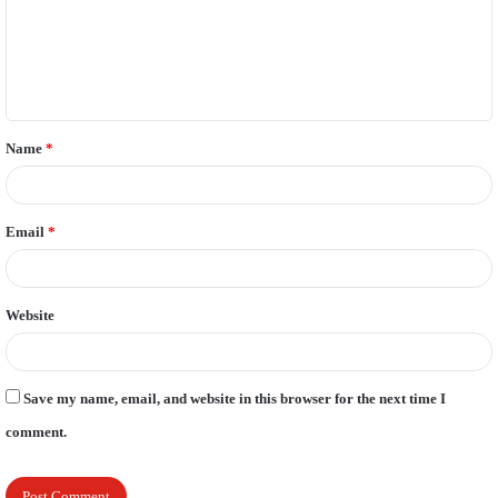
m
e
n
t
Name
*
*
Email
*
Website
Save my name, email, and website in this browser for the next time I
comment.