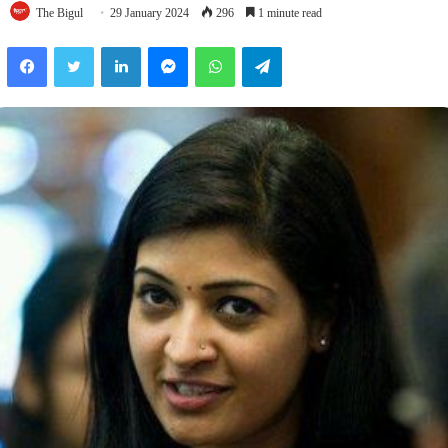
The Bigul
29 January 2024
296
1 minute read
Facebook
Twitter
LinkedIn
Messenger
WhatsApp
Telegram