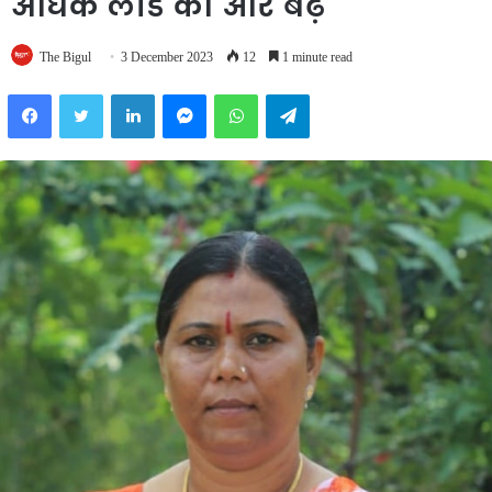
अधिक लीड की ओर बढ़े
The Bigul
3 December 2023
12
1 minute read
Facebook
Twitter
LinkedIn
Messenger
WhatsApp
Telegram