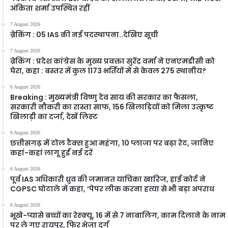
अंकिता शर्मा उपस्थित रहीं
7 August 2026
ब्रेकिंग : 05 IAS की नई पदस्थापना..देखिए सूची
7 August 2026
ब्रेकिंग : प्रदेश कांग्रेस के मुख्य प्रवक्ता सुरेंद्र वर्मा ने एनएमडीसी को
घेरा, कहा : बस्तर में कुल 1173 भर्तियों में से केवल 275 स्थानीय?
6 August 2026
Breaking : मुख्यमंत्री विष्णु देव साय की सरकार का फैसला,
सरकारी नौकरी का रास्ता साफ, 156 खिलाड़ियों को मिला उत्कृष्ट
खिलाड़ी का दर्जा, देखें लिस्‍ट
6 August 2026
छत्तीसगढ़ में टोल टैक्स हुआ महंगा, 10 प्लाजा पर बढ़ा रेट, जानिए
कहां-कहां लागू हुईं नई दरें
6 August 2026
पूर्व IAS अधिकारी ध्रुव की जमानत याचिका खारिज, हाई कोर्ट ने
CGPSC घोटाले में कहा, ‘पेपर लीक करना हत्या से भी बड़ा अपराध
6 August 2026
भूखे-प्यासे बच्चों का रेस्क्यू, 16 में से 7 नाबालिग, काम दिलाने के नाम
पर ले गए रायपुर, फिर भेजा दुर्ग