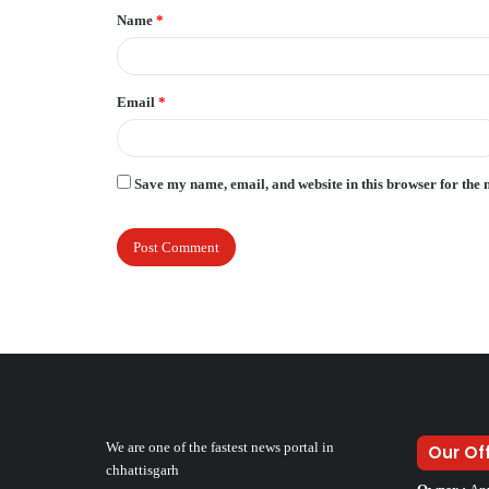
Name
*
*
Email
*
Save my name, email, and website in this browser for the 
We are one of the fastest news portal in
Our Of
chhattisgarh