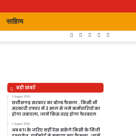
साहित्य
Facebook
Twitter
YouTube
Instagram
Switch
skin
बड़ी खबरें
5 August 2026
छत्तीसगढ़ सरकार का बोल्ड फैसला.. किसी भी
सरकारी दफ्तर में 3 साल से जमे कर्मचारियों का
होगा तबादला, जानें किस तरह होगा फेरबदल
5 August 2026
अब RTI के जरिए नहीं देख सकेंगे किसी के निजी
दस्तावेज, हाईकोर्ट ने सुनाया बड़ा फैसला…जानें