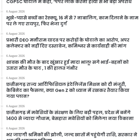
CGPSC घोटाले में कहा, ‘पेपर लीक करना हत्या से भी बड़ा अपराध
6 August 2026
भूखे-प्यासे बच्चों का रेस्क्यू, 16 में से 7 नाबालिग, काम दिलाने के नाम
पर ले गए रायपुर, फिर भेजा दुर्ग
6 August 2026
प्रभारी DEO मनीराम यादव पर करोड़ों के घोटाले का आरोप, अपर
कलेक्टर को नहीं दिए दस्तावेज, कमिश्नर से कार्यवाही की मांग
6 August 2026
शावक की मौत के बाद खूंखार हुई मादा भालू! सगे भाई-बहनों को
उतारा मौत के घाट , 1 की हालत गंभीर
6 August 2026
छत्तीसगढ़ राज्य आर्टिफिशियल इंटेलिजेंस मिशन को दी मंजूरी,
केबिनेट का फैसला, क्या Gen Z को ध्यान में रखकर तैयार किया
गया प्लान?
6 August 2026
छत्तीसगढ़ में मवेशियों के संरक्षण के लिए बड़ी पहल, प्रदेश में बनेंगे
1400 से ज्यादा गौधाम, बेसहारा मवेशियों को मिलेगा नया ठिकाना
6 August 2026
भर जाएगी श्रमिकों की झोली, जल्द खातों में पहुंचेगी राशि, सरकार ने