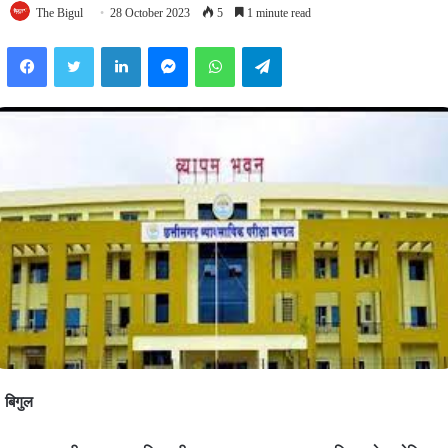
The Bigul
28 October 2023
5
1 minute read
Facebook
Twitter
LinkedIn
Messenger
WhatsApp
Telegram
बिगुल