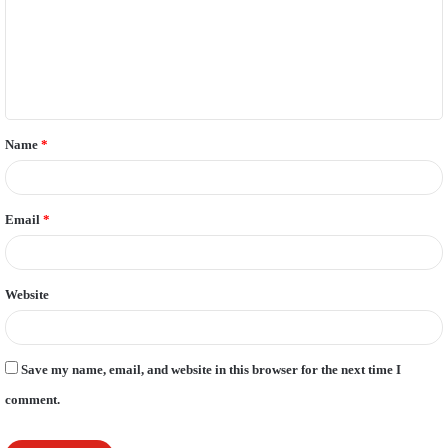
m
e
n
t
Name
*
*
Email
*
Website
Save my name, email, and website in this browser for the next time I
comment.