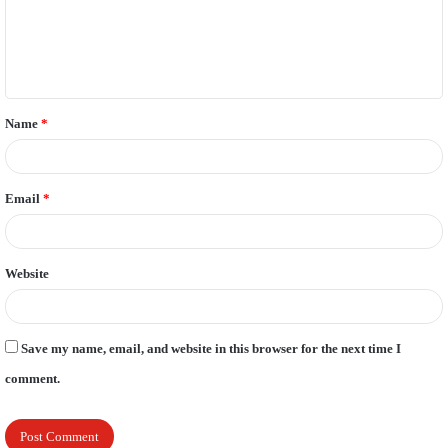
m
e
n
t
Name
*
*
Email
*
Website
Save my name, email, and website in this browser for the next time I
comment.