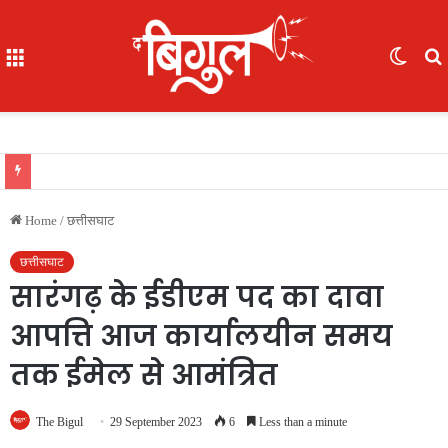
Menu
Switc
skin
f
खास खबर : आईजी अजय यादव ने कॉमनवेल्थ गेम्स 2026 की रजत पदक विजेता ज्ञानेश्वरी यादव को सम्मानित किया, एसपी, आईपीएस अंकिता शर्मा उपस्थित रहीं
Home
/
छत्तीसघाट
छत्तीसघाट
सारंगढ़ के ईडीएम पद का दावा
आपत्ति आज कार्यालयीन समय
तक ईमेल से आमंत्रित
The Bigul
29 September 2023
6
Less than a minute