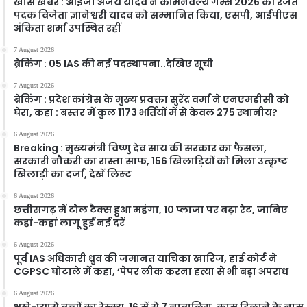
खास खबर : आईजी अजय यादव ने कॉमनवेल्थ गेम्स 2026 की रजत
पदक विजेता ज्ञानेश्वरी यादव को सम्मानित किया, एसपी, आईपीएस
अंकिता शर्मा उपस्थित रहीं
7 August 2026
ब्रेकिंग : 05 IAS की नई पदस्थापना..देखिए सूची
7 August 2026
ब्रेकिंग : प्रदेश कांग्रेस के मुख्य प्रवक्ता सुरेंद्र वर्मा ने एनएमडीसी को
घेरा, कहा : बस्तर में कुल 1173 भर्तियों में से केवल 275 स्थानीय?
6 August 2026
Breaking : मुख्यमंत्री विष्णु देव साय की सरकार का फैसला,
सरकारी नौकरी का रास्ता साफ, 156 खिलाड़ियों को मिला उत्कृष्ट
खिलाड़ी का दर्जा, देखें लिस्‍ट
6 August 2026
छत्तीसगढ़ में टोल टैक्स हुआ महंगा, 10 प्लाजा पर बढ़ा रेट, जानिए
कहां-कहां लागू हुईं नई दरें
6 August 2026
पूर्व IAS अधिकारी ध्रुव की जमानत याचिका खारिज, हाई कोर्ट ने
CGPSC घोटाले में कहा, ‘पेपर लीक करना हत्या से भी बड़ा अपराध
6 August 2026
भूखे-प्यासे बच्चों का रेस्क्यू, 16 में से 7 नाबालिग, काम दिलाने के नाम