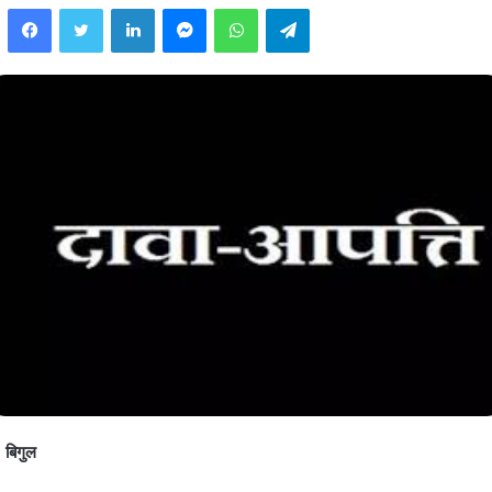
Facebook
Twitter
LinkedIn
Messenger
WhatsApp
Telegram
बिगुल