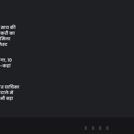
ेव साय की
ौकरी का
ो मिला
िस्‍ट
ंगा, 10
ं-कहां
ानत याचिका
ाले में
भी बड़ा
Facebook
Twitter
YouTube
Instagram