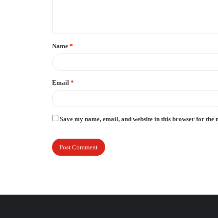
e
n
t
Name
*
*
Email
*
Save my name, email, and website in this browser for the 