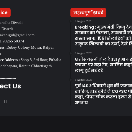
fice
महत्वपूर्ण ख़बरें
6 August 2026
uradha Diwedi
Breaking : मुख्यमंत्री विष्णु द
l Diwedi
सरकार का फैसला, सरकारी न
takabigul@gmail.com
रास्ता साफ, 156 खिलाड़ियों क
1 98265 50374
उत्कृष्ट खिलाड़ी का दर्जा, देखें ल
ess:
Dubey Colony Mowa, Raipur,
h
6 August 2026
छत्तीसगढ़ में टोल टैक्स हुआ मह
ce Address :
Shop 8, 3rd floor, Pithalia
प्लाजा पर बढ़ा रेट, जानिए कहा
dahapara, Raipur. Chhattisgarh
लागू हुईं नई दरें
--------------
6 August 2026
ect Us
पूर्व IAS अधिकारी ध्रुव की जम
खारिज, हाई कोर्ट ने CGPSC घोट
कहा, ‘पेपर लीक करना हत्या से 
ook
tter
YouTube
Instagram
अपराध