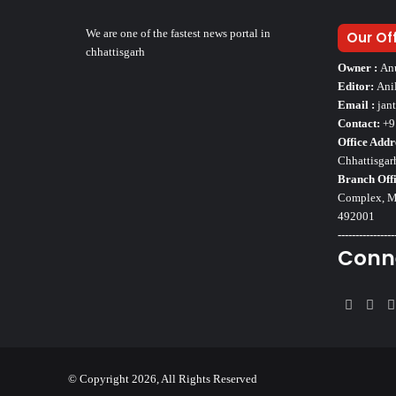
We are one of the fastest news portal in
Our Of
chhattisgarh
Owner :
An
Editor:
Ani
Email :
jan
Contact:
+9
Office Addr
Chhattisgar
Branch Offi
Complex, Mo
492001
----------------
Conn
Faceb
Twi
© Copyright 2026, All Rights Reserved