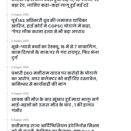
बढ़ा रेट, जानिए कहां-कहां लागू हुईं नई दरें
6 August 2026
पूर्व IAS अधिकारी ध्रुव की जमानत याचिका
खारिज, हाई कोर्ट ने CGPSC घोटाले में कहा,
‘पेपर लीक करना हत्या से भी बड़ा अपराध
6 August 2026
भूखे-प्यासे बच्चों का रेस्क्यू, 16 में से 7 नाबालिग,
काम दिलाने के नाम पर ले गए रायपुर, फिर भेजा
दुर्ग
6 August 2026
प्रभारी DEO मनीराम यादव पर करोड़ों के घोटाले
का आरोप, अपर कलेक्टर को नहीं दिए दस्तावेज,
कमिश्नर से कार्यवाही की मांग
6 August 2026
शावक की मौत के बाद खूंखार हुई मादा भालू! सगे
भाई-बहनों को उतारा मौत के घाट , 1 की हालत
गंभीर
6 August 2026
छत्तीसगढ़ राज्य आर्टिफिशियल इंटेलिजेंस मिशन