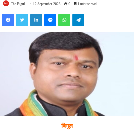
The Bigul
12 September 2023
9
1 minute read
Facebook
Twitter
LinkedIn
Messenger
WhatsApp
Telegram
बिगुल