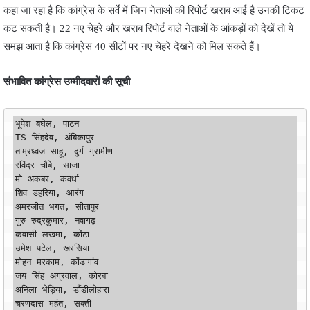
कहा जा रहा है कि कांग्रेस के सर्वे में जिन नेताओं की रिपोर्ट खराब आई है उनकी टिकट
कट सकती है। 22 नए चेहरे और खराब रिपोर्ट वाले नेताओं के आंकड़ों को देखें तो ये
समझ आता है कि कांग्रेस 40 सीटों पर नए चेहरे देखने को मिल सकते हैं।
संभावित कांग्रेस उम्मीदवारों की सूची
भूपेश बघेल, पाटन

TS सिंहदेव, अंबिकापुर

ताम्रध्वज साहू, दुर्ग ग्रामीण

रविंद्र चौबे, साजा

मो अकबर, कवर्धा

शिव डहरिया, आरंग

अमरजीत भगत, सीतापुर

गुरु रुद्रकुमार, नवागढ़

कवासी लखमा, कोंटा

उमेश पटेल, खरसिया

मोहन मरकाम, कोंडागांव

जय सिंह अग्रवाल, कोरबा

अनिला भेड़िया, डौंडीलोहारा

चरणदास महंत, सक्ती
