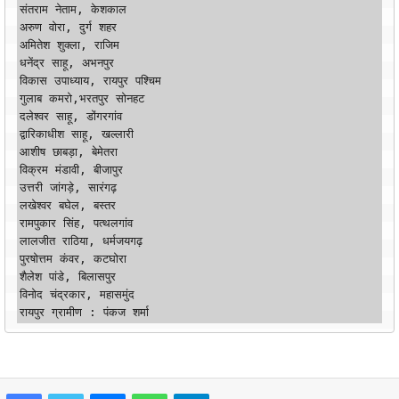
संतराम नेताम, केशकाल

अरुण वोरा, दुर्ग शहर

अमितेश शुक्ला, राजिम

धनेंद्र साहू, अभनपुर

विकास उपाध्याय, रायपुर पश्चिम

गुलाब कमरो,भरतपुर सोनहट

दलेश्वर साहू, डोंगरगांव

द्वारिकाधीश साहू, खल्लारी

आशीष छाबड़ा, बेमेतरा

विक्रम मंडावी, बीजापुर

उत्तरी जांगड़े, सारंगढ़

लखेश्वर बघेल, बस्तर

रामपुकार सिंह, पत्थलगांव

लालजीत राठिया, धर्मजयगढ़

पुरषोत्तम कंवर, कटघोरा

शैलेश पांडे, बिलासपुर

विनोद चंद्रकार, महासमुंद

रायपुर ग्रामीण : पंकज शर्मा 
Facebook
Twitter
Messenger
WhatsApp
Telegram