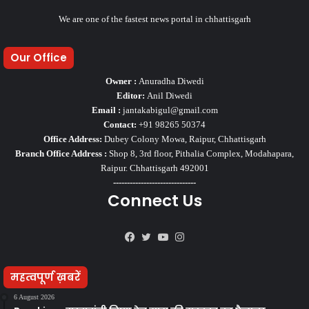
We are one of the fastest news portal in chhattisgarh
Our Office
Owner :
Anuradha Diwedi
Editor:
Anil Diwedi
Email :
jantakabigul@gmail.com
Contact:
+91 98265 50374
Office Address:
Dubey Colony Mowa, Raipur, Chhattisgarh
Branch Office Address :
Shop 8, 3rd floor, Pithalia Complex, Modahapara,
Raipur. Chhattisgarh 492001
------------------------------
Connect Us
Facebook
Twitter
YouTube
Instagram
महत्वपूर्ण ख़बरें
6 August 2026