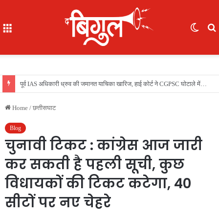
Menu
Switc
skin
f
भूखे-प्यासे बच्चों का रेस्क्यू, 16 में से 7 नाबालिग, काम दिलाने के नाम पर ले गए रायपुर, फिर भेजा दुर्ग
Home
/
छत्तीसघाट
Blog
चुनावी टिकट : कांग्रेस आज जारी
कर सकती है पहली सूची, कुछ
विधायकों की टिकट कटेगा, 40
सीटों पर नए चेहरे