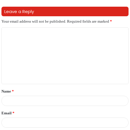
Leave a Reply
Your email address will not be published.
Required fields are marked
*
C
o
m
m
e
n
t
Name
*
*
Email
*