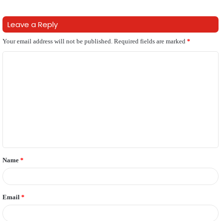
Leave a Reply
Your email address will not be published.
Required fields are marked
*
C
o
m
m
e
n
t
Name
*
*
Email
*