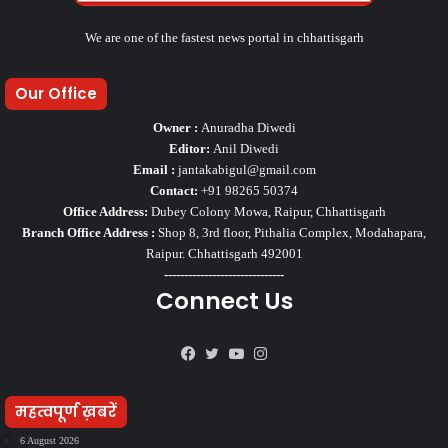
We are one of the fastest news portal in chhattisgarh
Our Office
Owner :
Anuradha Diwedi
Editor:
Anil Diwedi
Email :
jantakabigul@gmail.com
Contact:
+91 98265 50374
Office Address:
Dubey Colony Mowa, Raipur, Chhattisgarh
Branch Office Address :
Shop 8, 3rd floor, Pithalia Complex, Modahapara,
Raipur. Chhattisgarh 492001
------------------------------
Connect Us
Facebook
Twitter
YouTube
Instagram
महत्वपूर्ण ख़बरें
6 August 2026