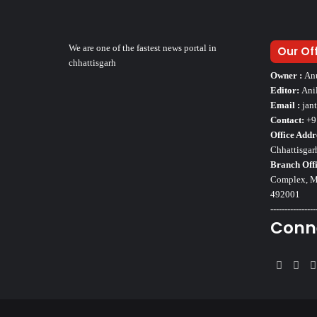
We are one of the fastest news portal in
Our Of
chhattisgarh
Owner :
An
Editor:
Ani
Email :
jan
Contact:
+9
Office Addr
Chhattisgar
Branch Offi
Complex, Mo
492001
----------------
Conn
Faceb
Twi