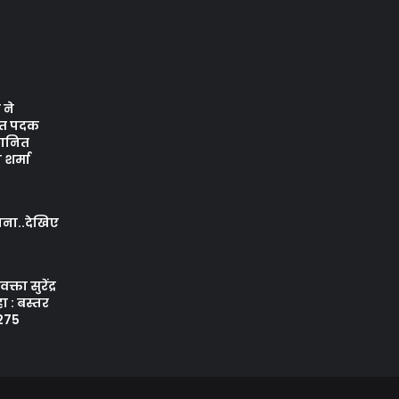
ने
जत पदक
्मानित
शर्मा
ापना..देखिए
क्ता सुरेंद्र
ा : बस्तर
 275