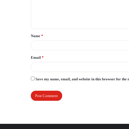
m
e
n
t
Name
*
*
Email
*
Save my name, email, and website in this browser for the 