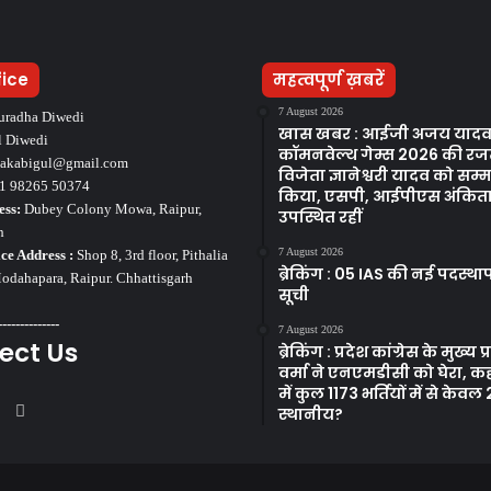
fice
महत्वपूर्ण ख़बरें
7 August 2026
uradha Diwedi
खास खबर : आईजी अजय यादव 
l Diwedi
कॉमनवेल्थ गेम्स 2026 की र
takabigul@gmail.com
विजेता ज्ञानेश्वरी यादव को सम
1 98265 50374
किया, एसपी, आईपीएस अंकिता 
ess:
Dubey Colony Mowa, Raipur,
उपस्थित रहीं
h
7 August 2026
ce Address :
Shop 8, 3rd floor, Pithalia
ब्रेकिंग : 05 IAS की नई पदस्थ
dahapara, Raipur. Chhattisgarh
सूची
--------------
7 August 2026
ect Us
ब्रेकिंग : प्रदेश कांग्रेस के मुख्य प्रव
वर्मा ने एनएमडीसी को घेरा, कह
में कुल 1173 भर्तियों में से केवल
ook
tter
YouTube
Instagram
स्थानीय?